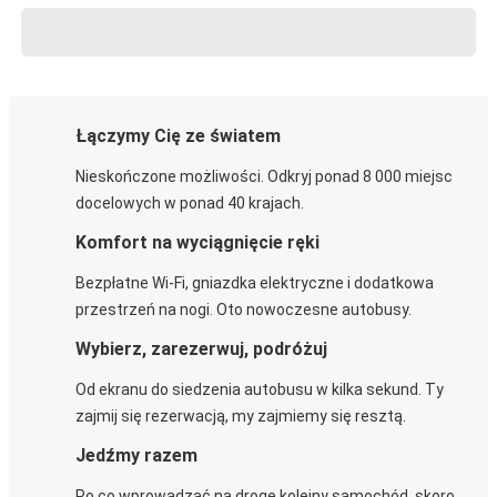
Łączymy Cię ze światem
Nieskończone możliwości. Odkryj ponad 8 000 miejsc
docelowych w ponad 40 krajach.
Komfort na wyciągnięcie ręki
Bezpłatne Wi-Fi, gniazdka elektryczne i dodatkowa
przestrzeń na nogi. Oto nowoczesne autobusy.
Wybierz, zarezerwuj, podróżuj
Od ekranu do siedzenia autobusu w kilka sekund. Ty
zajmij się rezerwacją, my zajmiemy się resztą.
Jedźmy razem
Po co wprowadzać na drogę kolejny samochód, skoro