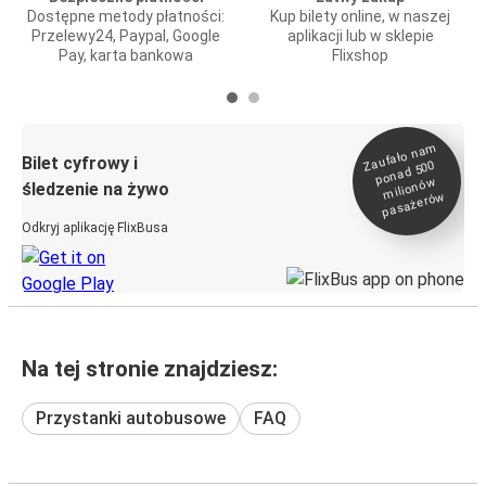
Dostępne metody płatności:
Kup bilety online, w naszej
Przelewy24, Paypal, Google
aplikacji lub w sklepie
Pay, karta bankowa
Flixshop
Zaufało na
m
milionó
pasażeró
Bilet cyfrowy i
ponad 500
w
śledzenie na żywo
w
Odkryj aplikację FlixBusa
Na tej stronie znajdziesz:
Przystanki autobusowe
FAQ