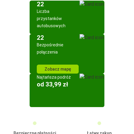
22
Liczba
przystanków
autobusowych
22
Bezpośrednie
połączenia
Zobacz mapę
Najtańsza podróż
od 33,99 zł
Bezpieczne płatności
Łatwy zakup