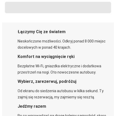
Łączymy Cię ze światem
Nieskończone możliwości. Odkryj ponad 8 000 miejsc
docelowych w ponad 40 krajach.
Komfort na wyciągnięcie ręki
Bezpłatne Wi-Fi, gniazdka elektryczne i dodatkowa
przestrzeń na nogi. Oto nowoczesne autobusy.
Wybierz, zarezerwuj, podróżuj
Od ekranu do siedzenia autobusu w kilka sekund. Ty
zajmij się rezerwacją, my zajmiemy się resztą.
Jedźmy razem
Po co wprowadzać na drogę kolejny samochód, skoro