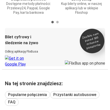
Dostępne metody płatności:
Kup bilety online, w naszej
Przelewy24, Paypal, Google
aplikacji lub w sklepie
Pay, karta bankowa
Flixshop
Zaufało na
m
milionó
pasażeró
Bilet cyfrowy i
ponad 500
w
śledzenie na żywo
w
Odkryj aplikację FlixBusa
Na tej stronie znajdziesz:
Popularne połączenia
Przystanki autobusowe
FAQ