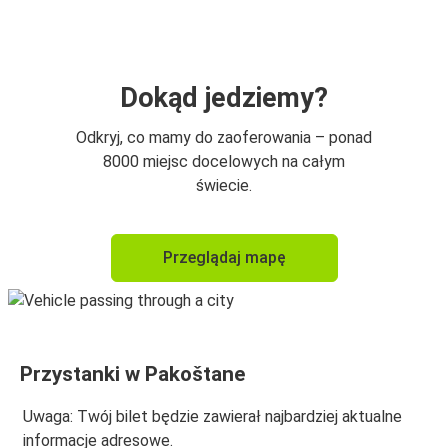
Pakoštane
Pakoštane
Biograd
Dokąd jedziemy?
Odkryj, co mamy do zaoferowania – ponad
8000 miejsc docelowych na całym
świecie.
Przeglądaj mapę
Przystanki w Pakoštane
Uwaga: Twój bilet będzie zawierał najbardziej aktualne
informacje adresowe.