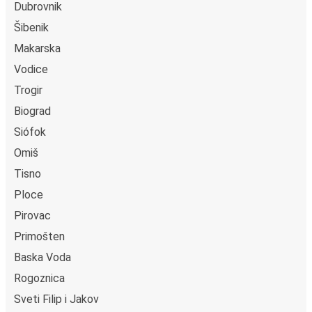
Dubrovnik
Šibenik
Makarska
Vodice
Trogir
Biograd
Siófok
Omiš
Tisno
Ploce
Pirovac
Primošten
Baska Voda
Rogoznica
Sveti Filip i Jakov