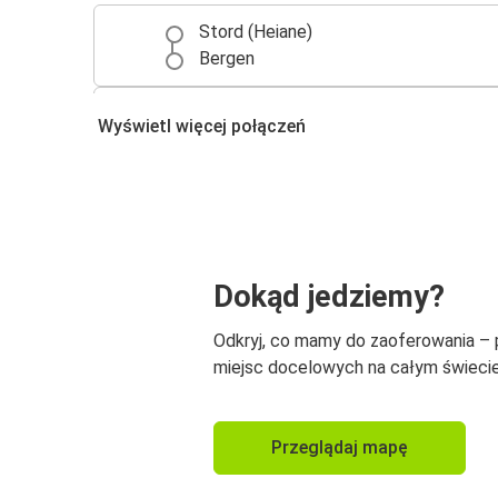
Stord (Heiane)
Bergen
Stord (Heiane)
Wyświetl więcej połączeń
Stavanger
Stord (Heiane)
Haugesund
Stord (Heiane)
Dokąd jedziemy?
Arendal, dw. autobusowy Harebakken
Odkryj, co mamy do zaoferowania –
miejsc docelowych na całym świecie
Przeglądaj mapę