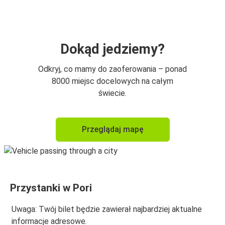
Warszawa
Pori
Port Lotniczy Helsinki-Vantaa
Dokąd jedziemy?
Warszawa
Odkryj, co mamy do zaoferowania – ponad
Pori
8000 miejsc docelowych na całym
świecie.
Port Lotniczy Helsinki-Vantaa
Pori
Przeglądaj mapę
Przystanki w Pori
Uwaga: Twój bilet będzie zawierał najbardziej aktualne
informacje adresowe.