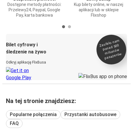
Dostępne metody płatności:
Kup bilety online, w naszej
Przelewy24, Paypal, Google
aplikacji lub w sklepie
Pay, karta bankowa
Flixshop
Zaufało na
m
milionó
pasażeró
Bilet cyfrowy i
ponad 500
w
śledzenie na żywo
w
Odkryj aplikację FlixBusa
Na tej stronie znajdziesz:
Popularne połączenia
Przystanki autobusowe
FAQ