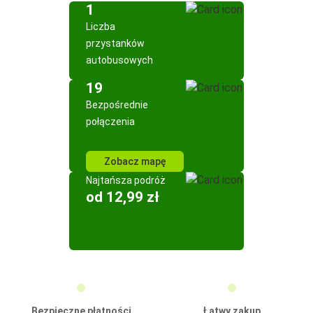
1
Liczba
przystanków
autobusowych
19
Bezpośrednie
połączenia
Zobacz mapę
Najtańsza podróż
od 12,99 zł
Bezpieczne płatności
Łatwy zakup