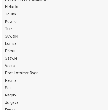
Helsinki
Tallinn
Kowno
Turku
Suwałki
Łomża
Pärnu
Szawle
Vaasa
Port Lotniczy Ryga
Rauma
Salo
Narpio
Jelgava
Espoo