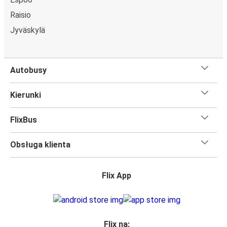
Raisio
Jyväskylä
Autobusy
Kierunki
FlixBus
Obsługa klienta
Flix App
Flix na: