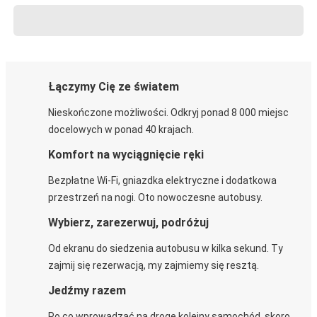
Łączymy Cię ze światem
Nieskończone możliwości. Odkryj ponad 8 000 miejsc
docelowych w ponad 40 krajach.
Komfort na wyciągnięcie ręki
Bezpłatne Wi-Fi, gniazdka elektryczne i dodatkowa
przestrzeń na nogi. Oto nowoczesne autobusy.
Wybierz, zarezerwuj, podróżuj
Od ekranu do siedzenia autobusu w kilka sekund. Ty
zajmij się rezerwacją, my zajmiemy się resztą.
Jedźmy razem
Po co wprowadzać na drogę kolejny samochód, skoro