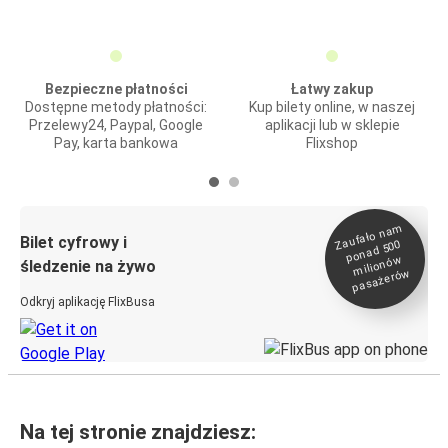
Bezpieczne płatności
Łatwy zakup
Dostępne metody płatności:
Kup bilety online, w naszej
Przelewy24, Paypal, Google
aplikacji lub w sklepie
Pay, karta bankowa
Flixshop
Zaufało na
m
milionó
pasażeró
Bilet cyfrowy i
ponad 500
w
śledzenie na żywo
w
Odkryj aplikację FlixBusa
Na tej stronie znajdziesz: