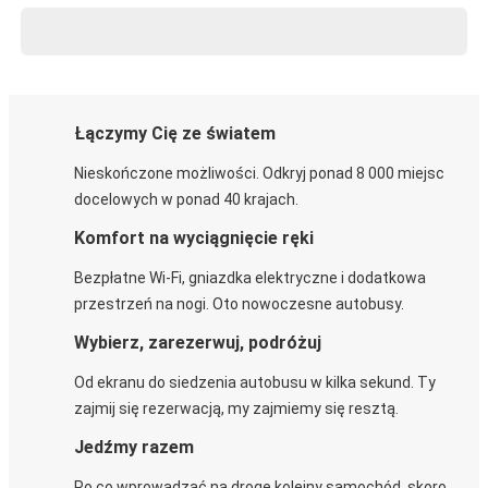
Łączymy Cię ze światem
Nieskończone możliwości. Odkryj ponad 8 000 miejsc
docelowych w ponad 40 krajach.
Komfort na wyciągnięcie ręki
Bezpłatne Wi-Fi, gniazdka elektryczne i dodatkowa
przestrzeń na nogi. Oto nowoczesne autobusy.
Wybierz, zarezerwuj, podróżuj
Od ekranu do siedzenia autobusu w kilka sekund. Ty
zajmij się rezerwacją, my zajmiemy się resztą.
Jedźmy razem
Po co wprowadzać na drogę kolejny samochód, skoro