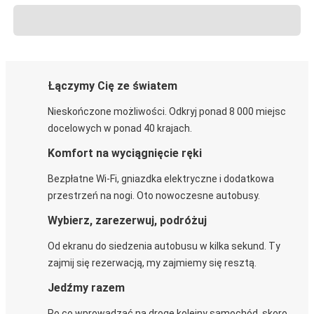
Łączymy Cię ze światem
Nieskończone możliwości. Odkryj ponad 8 000 miejsc
docelowych w ponad 40 krajach.
Komfort na wyciągnięcie ręki
Bezpłatne Wi-Fi, gniazdka elektryczne i dodatkowa
przestrzeń na nogi. Oto nowoczesne autobusy.
Wybierz, zarezerwuj, podróżuj
Od ekranu do siedzenia autobusu w kilka sekund. Ty
zajmij się rezerwacją, my zajmiemy się resztą.
Jedźmy razem
Po co wprowadzać na drogę kolejny samochód, skoro