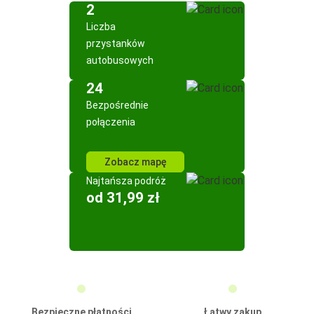
2
Liczba
przystanków
autobusowych
24
Bezpośrednie
połączenia
Zobacz mapę
Najtańsza podróż
od 31,99 zł
Bezpieczne płatności
Łatwy zakup