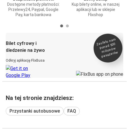
Dostępne metody płatności:
Kup bilety online, w naszej
Przelewy24, Paypal, Google
aplikacji lub w sklepie
Pay, karta bankowa
Flixshop
Zaufało na
m
milionó
pasażeró
Bilet cyfrowy i
ponad 500
w
śledzenie na żywo
w
Odkryj aplikację FlixBusa
Na tej stronie znajdziesz:
Przystanki autobusowe
FAQ