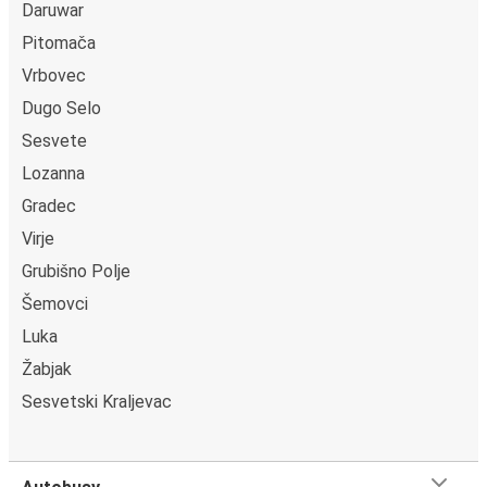
Daruwar
Pitomača
Vrbovec
Dugo Selo
Sesvete
Lozanna
Gradec
Virje
Grubišno Polje
Šemovci
Luka
Žabjak
Sesvetski Kraljevac