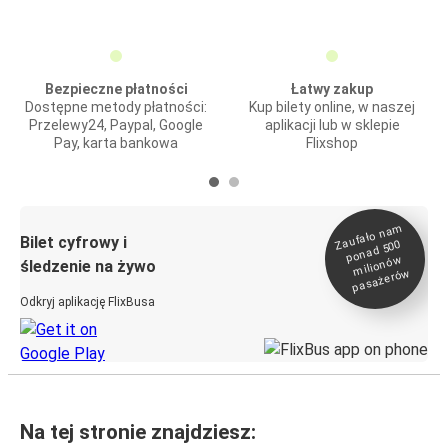
Bezpieczne płatności
Łatwy zakup
Dostępne metody płatności:
Kup bilety online, w naszej
Przelewy24, Paypal, Google
aplikacji lub w sklepie
Pay, karta bankowa
Flixshop
Zaufało na
m
milionó
pasażeró
Bilet cyfrowy i
ponad 500
w
śledzenie na żywo
w
Odkryj aplikację FlixBusa
Na tej stronie znajdziesz: