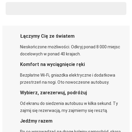
Łączymy Cię ze światem
Nieskończone możliwości. Odkryj ponad 8 000 miejsc
docelowych w ponad 40 krajach.
Komfort na wyciągnięcie ręki
Bezpłatne Wi-Fi, gniazdka elektryczne i dodatkowa
przestrzeń na nogi. Oto nowoczesne autobusy.
Wybierz, zarezerwuj, podróżuj
Od ekranu do siedzenia autobusu w kilka sekund. Ty
zajmij się rezerwacją, my zajmiemy się resztą.
Jedźmy razem
Po co wprowadzać na drogę kolejny samochód, skoro