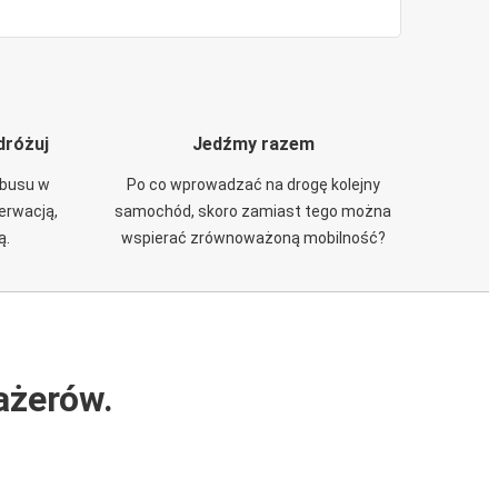
dróżuj
Jedźmy razem
obusu w
Po co wprowadzać na drogę kolejny
zerwacją,
samochód, skoro zamiast tego można
ą.
wspierać zrównoważoną mobilność?
ażerów.