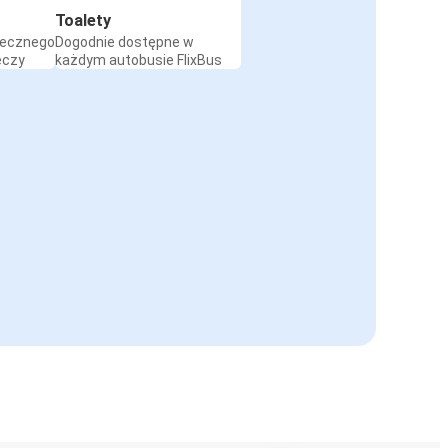
Toalety
iecznego
Dogodnie dostępne w
eczy
każdym autobusie FlixBus