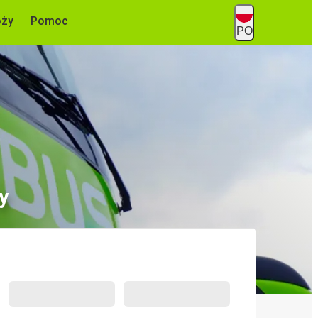
óży
Pomoc
PO
y