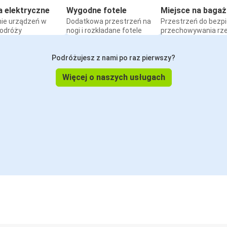
a elektryczne
Wygodne fotele
Miejsce na bagaż
ie urządzeń w
Dodatkowa przestrzeń na
Przestrzeń do bezp
podróży
nogi i rozkładane fotele
przechowywania rz
Podróżujesz z nami po raz pierwszy?
Więcej o naszych usługach