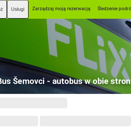
Zarządzaj moją rezerwacją
Śledzenie podr
óż
Usługi
Bus Šemovci - autobus w obie stron