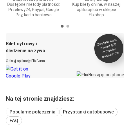
Dostępne metody płatności:
Kup bilety online, w naszej
Przelewy24, Paypal, Google
aplikacji lub w sklepie
Pay, karta bankowa
Flixshop
Zaufało na
m
milionó
pasażeró
Bilet cyfrowy i
ponad 500
w
śledzenie na żywo
w
Odkryj aplikację FlixBusa
Na tej stronie znajdziesz:
Popularne połączenia
Przystanki autobusowe
FAQ