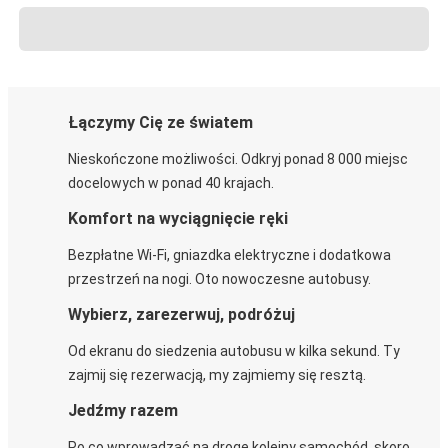
Łączymy Cię ze światem
Nieskończone możliwości. Odkryj ponad 8 000 miejsc
docelowych w ponad 40 krajach.
Komfort na wyciągnięcie ręki
Bezpłatne Wi-Fi, gniazdka elektryczne i dodatkowa
przestrzeń na nogi. Oto nowoczesne autobusy.
Wybierz, zarezerwuj, podróżuj
Od ekranu do siedzenia autobusu w kilka sekund. Ty
zajmij się rezerwacją, my zajmiemy się resztą.
Jedźmy razem
Po co wprowadzać na drogę kolejny samochód, skoro