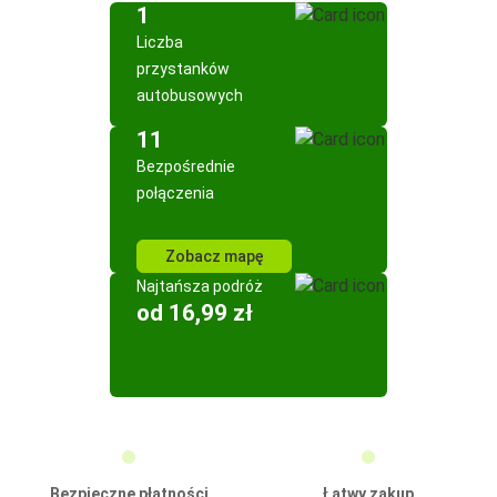
1
Liczba
przystanków
autobusowych
11
Bezpośrednie
połączenia
Zobacz mapę
Najtańsza podróż
od 16,99 zł
Bezpieczne płatności
Łatwy zakup