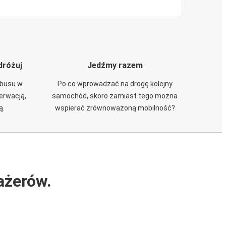
dróżuj
Jedźmy razem
obusu w
Po co wprowadzać na drogę kolejny
zerwacją,
samochód, skoro zamiast tego można
ą.
wspierać zrównoważoną mobilność?
ażerów.