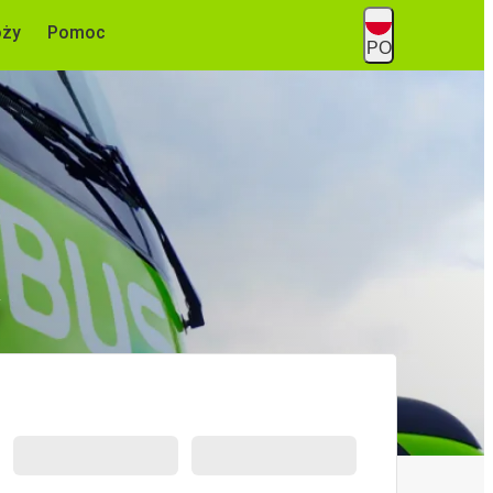
óży
Pomoc
PO