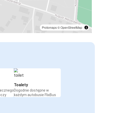
Protomaps
©
OpenStreetMap
Toalety
iecznego
Dogodnie dostępne w
eczy
każdym autobusie FlixBus