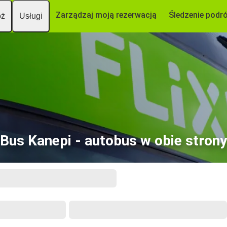
Zarządzaj moją rezerwacją
Śledzenie podr
óż
Usługi
Bus Kanepi - autobus w obie strony