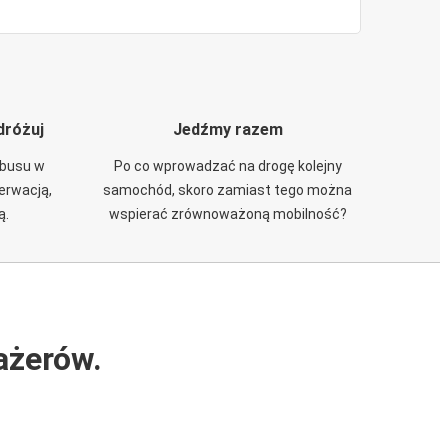
dróżuj
Jedźmy razem
obusu w
Po co wprowadzać na drogę kolejny
zerwacją,
samochód, skoro zamiast tego można
ą.
wspierać zrównoważoną mobilność?
ażerów.