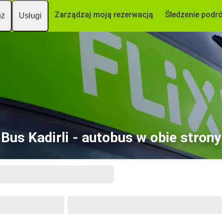
Zarządzaj moją rezerwacją
Śledzenie podr
óż
Usługi
Bus Kadirli - autobus w obie strony