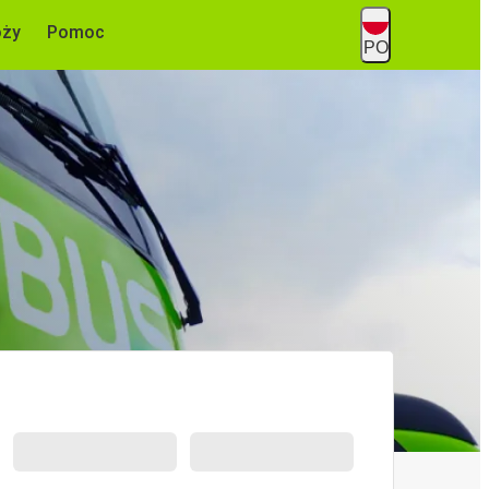
óży
Pomoc
PO