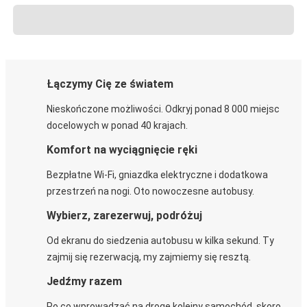
Łączymy Cię ze światem
Nieskończone możliwości. Odkryj ponad 8 000 miejsc
docelowych w ponad 40 krajach.
Komfort na wyciągnięcie ręki
Bezpłatne Wi-Fi, gniazdka elektryczne i dodatkowa
przestrzeń na nogi. Oto nowoczesne autobusy.
Wybierz, zarezerwuj, podróżuj
Od ekranu do siedzenia autobusu w kilka sekund. Ty
zajmij się rezerwacją, my zajmiemy się resztą.
Jedźmy razem
Po co wprowadzać na drogę kolejny samochód, skoro