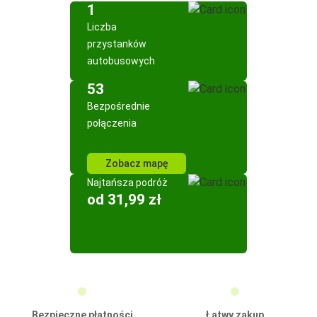
1
Liczba
przystanków
autobusowych
53
Bezpośrednie
połączenia
Zobacz mapę
Najtańsza podróż
od 31,99 zł
Bezpieczne płatności
Łatwy zakup