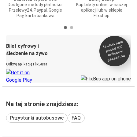
Dostępne metody płatności:
Kup bilety online, w naszej
Przelewy24, Paypal, Google
aplikacji lub w sklepie
Pay, karta bankowa
Flixshop
Zaufało na
m
milionó
pasażeró
Bilet cyfrowy i
ponad 500
w
śledzenie na żywo
w
Odkryj aplikację FlixBusa
Na tej stronie znajdziesz:
Przystanki autobusowe
FAQ