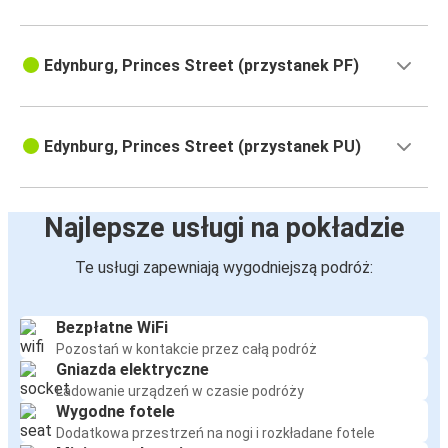
Edynburg
Port lotniczy Glasgow
Edynburg, Princes Street (przystanek PF)
Leicester
Edynburg
Edynburg, Princes Street (przystanek PU)
Middlesbrough
Edynburg
Najlepsze usługi na pokładzie
Edynburg
Te usługi zapewniają wygodniejszą podróż:
Leicester
Edynburg
Bezpłatne WiFi
Middlesbrough
Pozostań w kontakcie przez całą podróż
Gniazda elektryczne
Ładowanie urządzeń w czasie podróży
Port lotniczy Glasgow
Wygodne fotele
Edynburg
Dodatkowa przestrzeń na nogi i rozkładane fotele