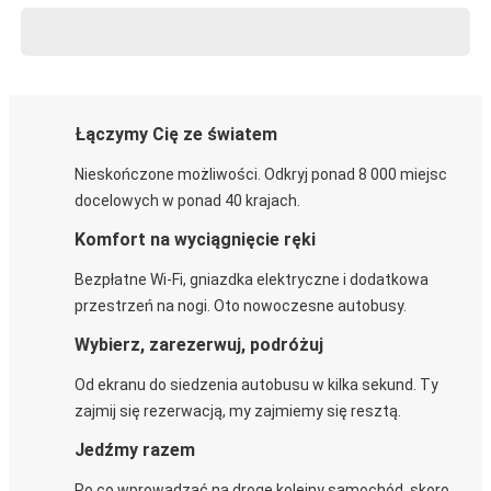
Łączymy Cię ze światem
Nieskończone możliwości. Odkryj ponad 8 000 miejsc
docelowych w ponad 40 krajach.
Komfort na wyciągnięcie ręki
Bezpłatne Wi-Fi, gniazdka elektryczne i dodatkowa
przestrzeń na nogi. Oto nowoczesne autobusy.
Wybierz, zarezerwuj, podróżuj
Od ekranu do siedzenia autobusu w kilka sekund. Ty
zajmij się rezerwacją, my zajmiemy się resztą.
Jedźmy razem
Po co wprowadzać na drogę kolejny samochód, skoro