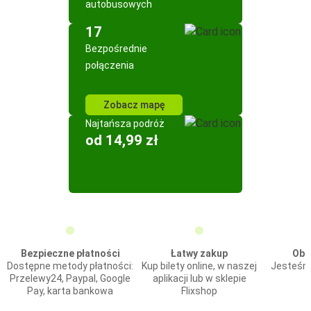
autobusowych
17
Bezpośrednie
połączenia
Zobacz mapę
Najtańsza podróż
od 14,99 zł
Bezpieczne płatności
Łatwy zakup
Obs
Dostępne metody płatności:
Kup bilety online, w naszej
Jesteśmy
Przelewy24, Paypal, Google
aplikacji lub w sklepie
Pay, karta bankowa
Flixshop