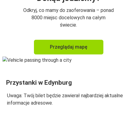
Perth
Odkryj, co mamy do zaoferowania – ponad
Edynburg
8000 miejsc docelowych na całym
świecie.
Dundee
Edynburg
Przeglądaj mapę
Edynburg
Dundee
Inverness
Przystanki w Edynburg
Edynburg
Uwaga: Twój bilet będzie zawierał najbardziej aktualne
Edynburg
informacje adresowe.
Perth
Edynburg
Inverness