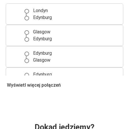
Londyn
Edynburg
Glasgow
Edynburg
Edynburg
Glasgow
Edynburg
Londyn
Wyświetl więcej połączeń
Aberdeen
Edynburg
Edynburg
Aberdeen
Dokąd jedziemy?