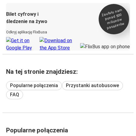
Zaufało na
m
milionó
pasażeró
Bilet cyfrowy i
ponad 500
w
śledzenie na żywo
w
Odkryj aplikację FlixBusa
Na tej stronie znajdziesz:
Popularne połączenia
Przystanki autobusowe
FAQ
Popularne połączenia