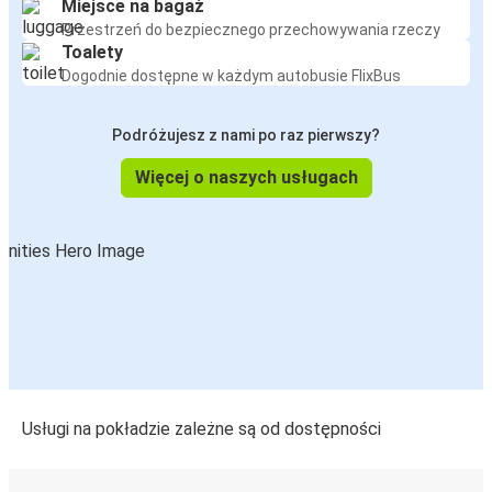
Miejsce na bagaż
Edynburg
Przestrzeń do bezpiecznego przechowywania rzeczy
Stirling
Toalety
Dogodnie dostępne w każdym autobusie FlixBus
Edynburg
Lotnisko Edinburgh
Podróżujesz z nami po raz pierwszy?
Więcej o naszych usługach
Edynburg
Pitlochry
Glasgow Newhouse
Edynburg
Edynburg
Glasgow Newhouse
Lotnisko Edinburgh
Usługi na pokładzie zależne są od dostępności
Edynburg