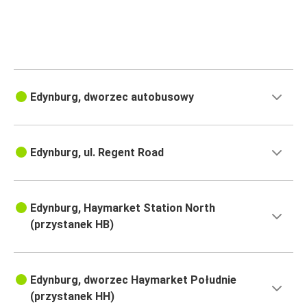
Newcastle-upon-Tyne
Edynburg
Edynburg
Newcastle-upon-Tyne
Edynburg, dworzec autobusowy
Manchester
Edynburg
Edynburg, ul. Regent Road
Edynburg
Manchester
Edynburg, Haymarket Station North
Edynburg
(przystanek HB)
Leeds
Leeds
Edynburg, dworzec Haymarket Południe
Edynburg
(przystanek HH)