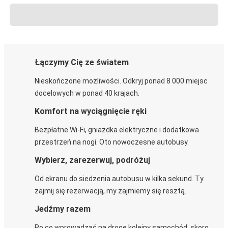
Łączymy Cię ze światem
Nieskończone możliwości. Odkryj ponad 8 000 miejsc
docelowych w ponad 40 krajach.
Komfort na wyciągnięcie ręki
Bezpłatne Wi-Fi, gniazdka elektryczne i dodatkowa
przestrzeń na nogi. Oto nowoczesne autobusy.
Wybierz, zarezerwuj, podróżuj
Od ekranu do siedzenia autobusu w kilka sekund. Ty
zajmij się rezerwacją, my zajmiemy się resztą.
Jedźmy razem
Po co wprowadzać na drogę kolejny samochód, skoro