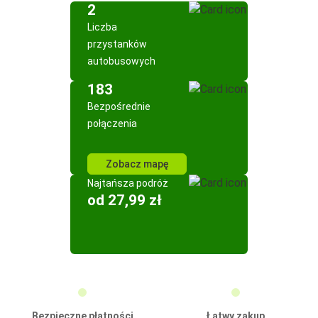
2
Liczba
przystanków
autobusowych
183
Bezpośrednie
połączenia
Zobacz mapę
Najtańsza podróż
od 27,99 zł
Bezpieczne płatności
Łatwy zakup