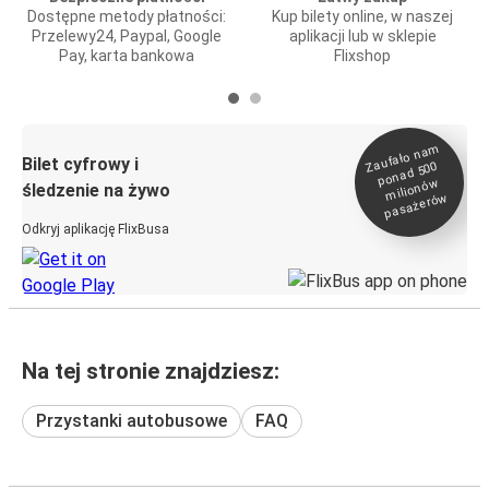
Dostępne metody płatności:
Kup bilety online, w naszej
Przelewy24, Paypal, Google
aplikacji lub w sklepie
Pay, karta bankowa
Flixshop
Zaufało na
m
milionó
pasażeró
Bilet cyfrowy i
ponad 500
w
śledzenie na żywo
w
Odkryj aplikację FlixBusa
Na tej stronie znajdziesz:
Przystanki autobusowe
FAQ