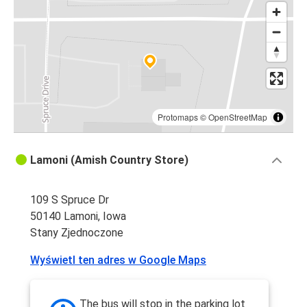
Protomaps
©
OpenStreetMap
Lamoni (Amish Country Store)
109 S Spruce Dr
50140 Lamoni, Iowa
Stany Zjednoczone
Wyświetl ten adres w Google Maps
The bus will stop in the parking lot