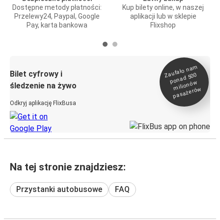
Dostępne metody płatności:
Kup bilety online, w naszej
Przelewy24, Paypal, Google
aplikacji lub w sklepie
Pay, karta bankowa
Flixshop
Zaufało na
m
milionó
pasażeró
Bilet cyfrowy i
ponad 500
w
śledzenie na żywo
w
Odkryj aplikację FlixBusa
Na tej stronie znajdziesz:
Przystanki autobusowe
FAQ