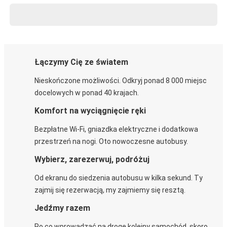
Łączymy Cię ze światem
Nieskończone możliwości. Odkryj ponad 8 000 miejsc
docelowych w ponad 40 krajach.
Komfort na wyciągnięcie ręki
Bezpłatne Wi-Fi, gniazdka elektryczne i dodatkowa
przestrzeń na nogi. Oto nowoczesne autobusy.
Wybierz, zarezerwuj, podróżuj
Od ekranu do siedzenia autobusu w kilka sekund. Ty
zajmij się rezerwacją, my zajmiemy się resztą.
Jedźmy razem
Po co wprowadzać na drogę kolejny samochód, skoro