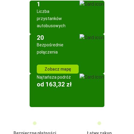
1
Liczba
przystanków
autobusowych
20
Bezpośrednie
połączenia
Zobacz mapę
Najtańsza podróż
od 163,32 zł
Bezpieczne płatności
Łatwy zakup