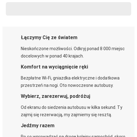
Łączymy Cię ze światem
Nieskończone możliwości. Odkryj ponad 8 000 miejsc
docelowych w ponad 40 krajach.
Komfort na wyciągnięcie ręki
Bezpłatne Wi-Fi, gniazdka elektryczne i dodatkowa
przestrzeń na nogi. Oto nowoczesne autobusy.
Wybierz, zarezerwuj, podróżuj
Od ekranu do siedzenia autobusu w kilka sekund. Ty
zajmij się rezerwacją, my zajmiemy się resztą.
Jedźmy razem
Po co wprowadzać na drogę kolejny samochód, skoro