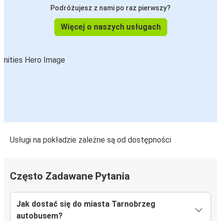
Tarnobrzeg
Podróżujesz z nami po raz pierwszy?
Tarnobrzeg
Więcej o naszych usługach
Chełm
Tarnobrzeg
Wrocław
Tarnobrzeg
Port Lotniczy Kraków
Port Lotniczy Lublin
Usługi na pokładzie zależne są od dostępności
Tarnobrzeg
Gorzów Wielkopolski
Często Zadawane Pytania
Tarnobrzeg
Jak dostać się do miasta Tarnobrzeg
Tarnobrzeg
autobusem?
Port lotniczy Warszawa