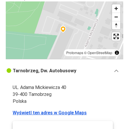
Praga
Zakopane
Tarnobrzeg
Tarnobrzeg
Warszawa
Protomaps
©
OpenStreetMap
Warszawa
Tarnobrzeg
Tarnobrzeg, Dw. Autobusowy
Praga
UL. Adama Mickiewicza 40
Tarnobrzeg
39-400 Tarnobrzeg
Polska
Port lotniczy Warszawa
Tarnobrzeg
Wyświetl ten adres w Google Maps
Chełm