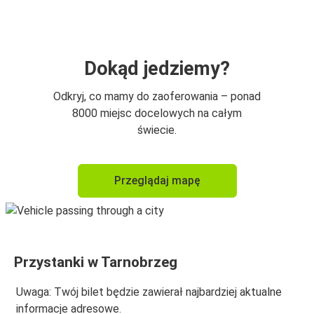
Lublin
Tarnobrzeg
Katowice
Dokąd jedziemy?
Tarnobrzeg
Odkryj, co mamy do zaoferowania – ponad
Zakopane
8000 miejsc docelowych na całym
świecie.
Katowice
Tarnobrzeg
Przeglądaj mapę
Mielec
Tarnobrzeg
Wrocław
Przystanki w Tarnobrzeg
Tarnobrzeg
Uwaga: Twój bilet będzie zawierał najbardziej aktualne
Tarnobrzeg
informacje adresowe.