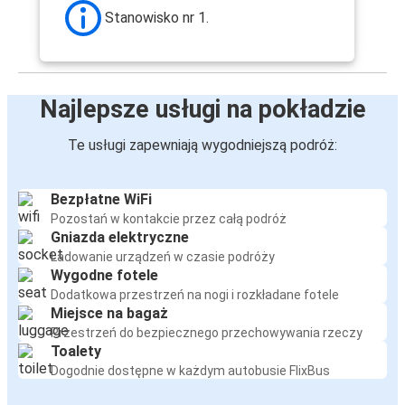
Tarnobrzeg
Stanowisko nr 1.
Tarnobrzeg
Gdańsk
Najlepsze usługi na pokładzie
Berlin
Tarnobrzeg
Te usługi zapewniają wygodniejszą podróż:
Tarnobrzeg
Bezpłatne WiFi
Norymberga
Pozostań w kontakcie przez całą podróż
Gniazda elektryczne
Tarnobrzeg
Ładowanie urządzeń w czasie podróży
Sandomierz
Wygodne fotele
Dodatkowa przestrzeń na nogi i rozkładane fotele
Miejsce na bagaż
Sandomierz
Przestrzeń do bezpiecznego przechowywania rzeczy
Tarnobrzeg
Toalety
Dogodnie dostępne w każdym autobusie FlixBus
Norymberga