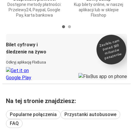
Dostępne metody płatności:
Kup bilety online, w naszej
Przelewy24, Paypal, Google
aplikacji lub w sklepie
Pay, karta bankowa
Flixshop
Zaufało na
m
milionó
pasażeró
Bilet cyfrowy i
ponad 500
w
śledzenie na żywo
w
Odkryj aplikację FlixBusa
Na tej stronie znajdziesz:
Popularne połączenia
Przystanki autobusowe
FAQ