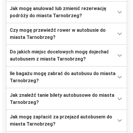
Jak mogę anulować lub zmienić rezerwację
Kudowa-Zdrój
podróży do miasta Tarnobrzeg?
Tarnobrzeg
Czy mogę przewieźć rower w autobusie do
Tarnobrzeg
miasta Tarnobrzeg?
Port Lotniczy Katowice
Do jakich miejsc docelowych mogę dojechać
Tarnobrzeg
autobusem z miasta Tarnobrzeg?
Berlin
Ile bagażu mogę zabrać do autobusu do miasta
Tarnobrzeg?
Jak znaleźć tanie bilety autobusowe do miasta
Tarnobrzeg?
Jak mogę zapłacić za przejazd autobusem do
miasta Tarnobrzeg?