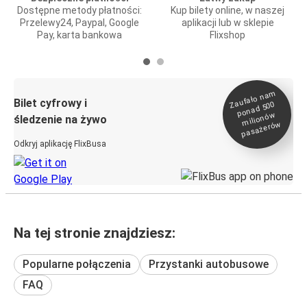
Dostępne metody płatności:
Kup bilety online, w naszej
Przelewy24, Paypal, Google
aplikacji lub w sklepie
Pay, karta bankowa
Flixshop
Zaufało na
m
milionó
pasażeró
Bilet cyfrowy i
ponad 500
w
śledzenie na żywo
w
Odkryj aplikację FlixBusa
Na tej stronie znajdziesz:
Popularne połączenia
Przystanki autobusowe
FAQ