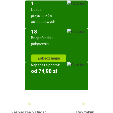
1
Liczba
przystanków
autobusowych
18
Bezpośrednie
połączenia
Zobacz mapę
Najtańsza podróż
od 74,98 zł
Bezpieczne płatności
Łatwy zakup