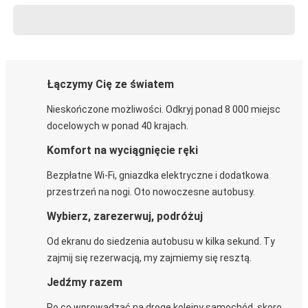
Łączymy Cię ze światem
Nieskończone możliwości. Odkryj ponad 8 000 miejsc
docelowych w ponad 40 krajach.
Komfort na wyciągnięcie ręki
Bezpłatne Wi-Fi, gniazdka elektryczne i dodatkowa
przestrzeń na nogi. Oto nowoczesne autobusy.
Wybierz, zarezerwuj, podróżuj
Od ekranu do siedzenia autobusu w kilka sekund. Ty
zajmij się rezerwacją, my zajmiemy się resztą.
Jedźmy razem
Po co wprowadzać na drogę kolejny samochód, skoro