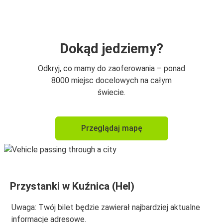
Kuźnica (Hel)
Kuźnica (Hel)
Rypin
Dokąd jedziemy?
Odkryj, co mamy do zaoferowania – ponad
8000 miejsc docelowych na całym
świecie.
Przeglądaj mapę
Przystanki w Kuźnica (Hel)
Uwaga: Twój bilet będzie zawierał najbardziej aktualne
informacje adresowe.