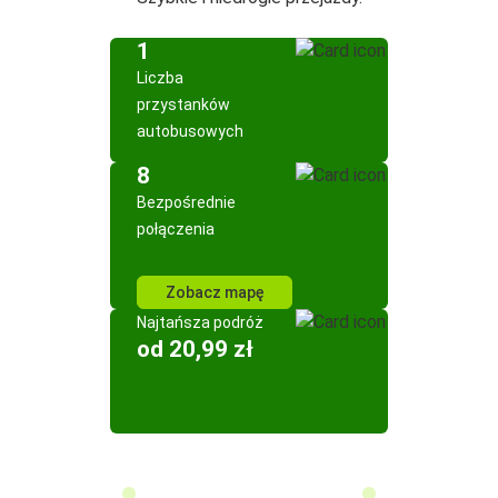
1
Liczba
przystanków
autobusowych
8
Bezpośrednie
połączenia
Zobacz mapę
Najtańsza podróż
od 20,99 zł