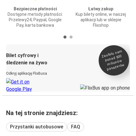
Bezpieczne płatności
Łatwy zakup
Dostępne metody płatności:
Kup bilety online, w naszej
Przelewy24, Paypal, Google
aplikacji lub w sklepie
Pay, karta bankowa
Flixshop
Zaufało na
m
milionó
pasażeró
Bilet cyfrowy i
ponad 500
w
śledzenie na żywo
w
Odkryj aplikację FlixBusa
Na tej stronie znajdziesz:
Przystanki autobusowe
FAQ