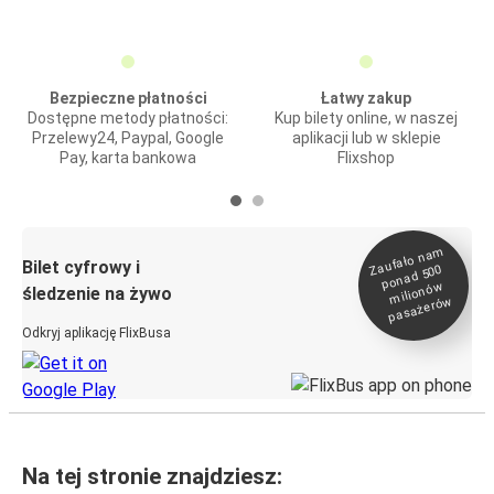
Bezpieczne płatności
Łatwy zakup
Dostępne metody płatności:
Kup bilety online, w naszej
Przelewy24, Paypal, Google
aplikacji lub w sklepie
Pay, karta bankowa
Flixshop
Zaufało na
m
milionó
pasażeró
Bilet cyfrowy i
ponad 500
w
śledzenie na żywo
w
Odkryj aplikację FlixBusa
Na tej stronie znajdziesz: