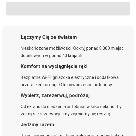
Łączymy Cię ze światem
Nieskończone możliwości. Odkryj ponad 8 000 miejsc
docelowych w ponad 40 krajach.
Komfort na wyciągnięcie ręki
Bezpłatne Wi-Fi, gniazdka elektryczne i dodatkowa
przestrzeń na nogi. Oto nowoczesne autobusy.
Wybierz, zarezerwuj, podróżuj
Od ekranu do siedzenia autobusu w kilka sekund. Ty
zajmij się rezerwacją, my zajmiemy się resztą.
Jedźmy razem
Po co wprowadzać na drogę kolejny samochód, skoro