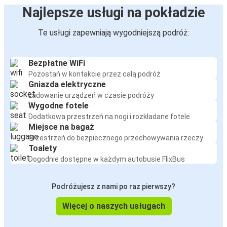
Hel
Najlepsze usługi na pokładzie
Hel
Te usługi zapewniają wygodniejszą podróż:
Gdynia
Bezpłatne WiFi
Port Lotniczy Gdańsk
Pozostań w kontakcie przez całą podróż
Hel
Gniazda elektryczne
Ładowanie urządzeń w czasie podróży
Hel
Wygodne fotele
Port Lotniczy Gdańsk
Dodatkowa przestrzeń na nogi i rozkładane fotele
Miejsce na bagaż
Przestrzeń do bezpiecznego przechowywania rzeczy
Hel
Toalety
Wrocław
Dogodnie dostępne w każdym autobusie FlixBus
Jastarnia
Podróżujesz z nami po raz pierwszy?
Hel
Więcej o naszych usługach
Hel