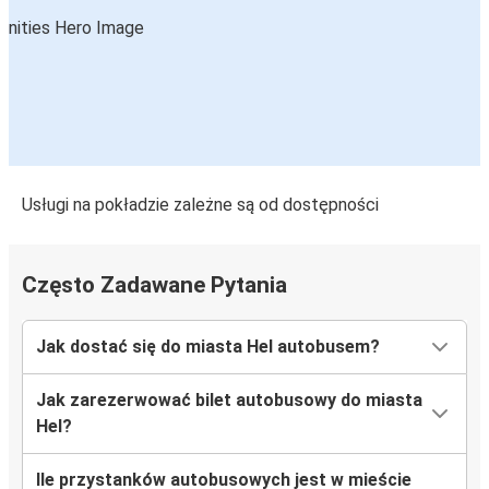
Jastarnia
Radzyń Chełmiński
Hel
Hel
Rypin
Usługi na pokładzie zależne są od dostępności
Hel
Radzyń Chełmiński
Często Zadawane Pytania
Jak dostać się do miasta Hel autobusem?
Jak zarezerwować bilet autobusowy do miasta
Hel?
Ile przystanków autobusowych jest w mieście