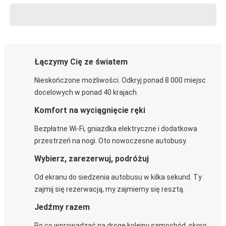
Łączymy Cię ze światem
Nieskończone możliwości. Odkryj ponad 8 000 miejsc
docelowych w ponad 40 krajach.
Komfort na wyciągnięcie ręki
Bezpłatne Wi-Fi, gniazdka elektryczne i dodatkowa
przestrzeń na nogi. Oto nowoczesne autobusy.
Wybierz, zarezerwuj, podróżuj
Od ekranu do siedzenia autobusu w kilka sekund. Ty
zajmij się rezerwacją, my zajmiemy się resztą.
Jedźmy razem
Po co wprowadzać na drogę kolejny samochód, skoro