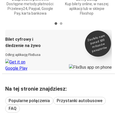
Dostępne metody płatności:
Kup bilety online, w naszej
Przelewy24, Paypal, Google
aplikacji lub w sklepie
Pay, karta bankowa
Flixshop
Zaufało na
m
milionó
pasażeró
Bilet cyfrowy i
ponad 500
w
śledzenie na żywo
w
Odkryj aplikację FlixBusa
Na tej stronie znajdziesz:
Popularne połączenia
Przystanki autobusowe
FAQ