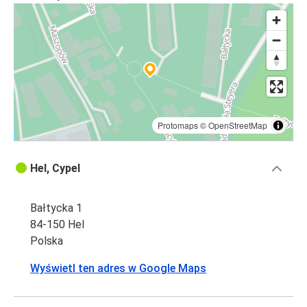
Hel
Sierpc
Hel
Hel
Sierpc
Protomaps
©
OpenStreetMap
Rypin
Hel
Hel, Cypel
Hel
Bałtycka 1
Brodnica
84-150 Hel
Polska
Hel
Władysławowo
Wyświetl ten adres w Google Maps
Brodnica