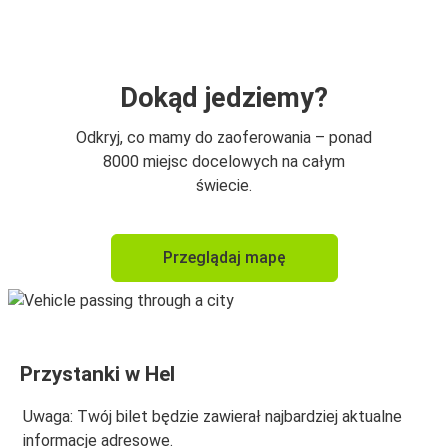
Hel
Hel
Gdańsk
Dokąd jedziemy?
Hel
Odkryj, co mamy do zaoferowania – ponad
Kraków
8000 miejsc docelowych na całym
świecie.
Hel
Grudziądz
Przeglądaj mapę
Władysławowo
Hel
Grudziądz
Przystanki w Hel
Hel
Uwaga: Twój bilet będzie zawierał najbardziej aktualne
Wrocław
informacje adresowe.