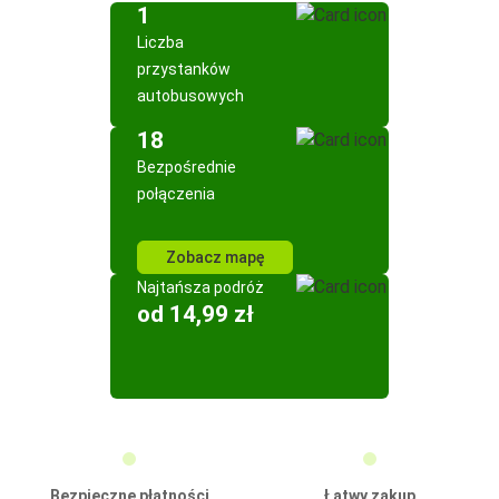
1
Liczba
przystanków
autobusowych
18
Bezpośrednie
połączenia
Zobacz mapę
Najtańsza podróż
od 14,99 zł
Bezpieczne płatności
Łatwy zakup