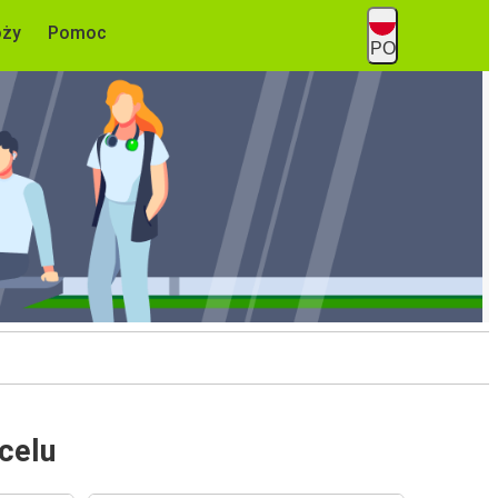
óży
Pomoc
PO
celu