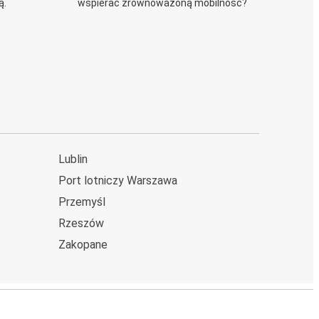
ą.
wspierać zrównoważoną mobilność?
Lublin
Port lotniczy Warszawa
Przemyśl
Rzeszów
Zakopane