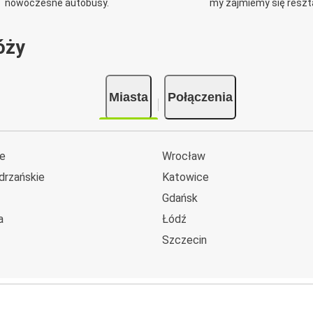
nowoczesne autobusy.
my zajmiemy się reszt
óży
Miasta
Połączenia
e
Wrocław
drzańskie
Katowice
Gdańsk
a
Łódź
Szczecin