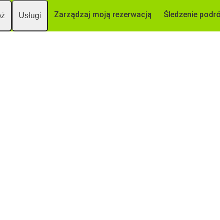
Zarządzaj moją rezerwacją
Śledzenie podr
óż
Usługi