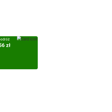
podróż
56 zł