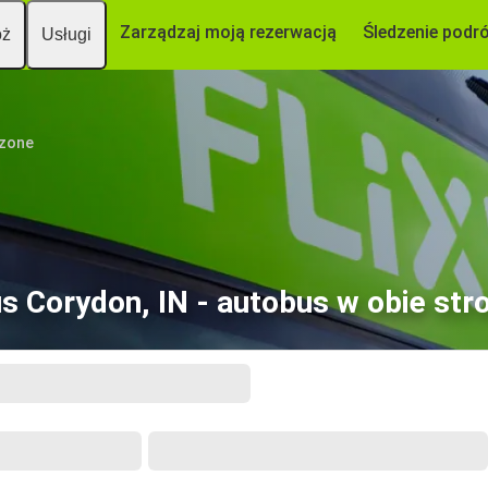
Zarządzaj moją rezerwacją
Śledzenie podr
óż
Usługi
czone
s Corydon, IN - autobus w obie str