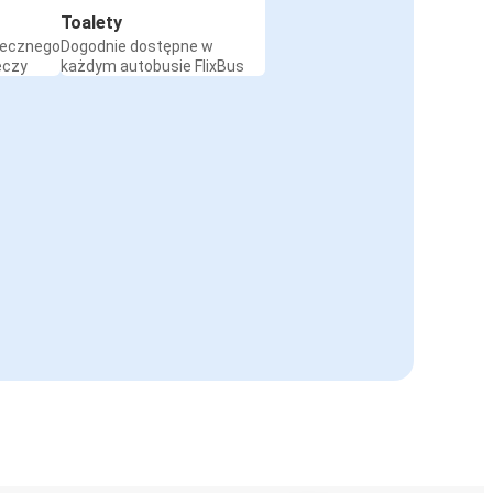
Toalety
iecznego
Dogodnie dostępne w
eczy
każdym autobusie FlixBus