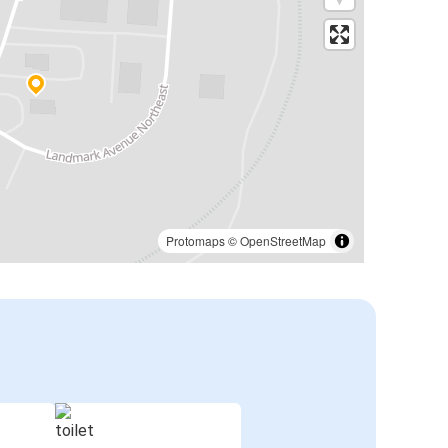
Protomaps
©
OpenStreetMap