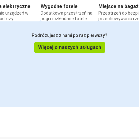
a elektryczne
Wygodne fotele
Miejsce na bagaż
ie urządzeń w
Dodatkowa przestrzeń na
Przestrzeń do bezp
podróży
nogi i rozkładane fotele
przechowywania rz
Podróżujesz z nami po raz pierwszy?
Więcej o naszych usługach