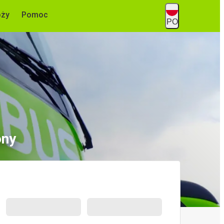
óży
Pomoc
PO
ony