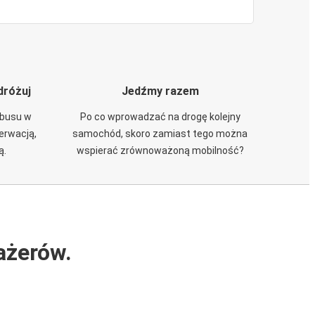
dróżuj
Jedźmy razem
obusu w
Po co wprowadzać na drogę kolejny
zerwacją,
samochód, skoro zamiast tego można
ą.
wspierać zrównoważoną mobilność?
ażerów.