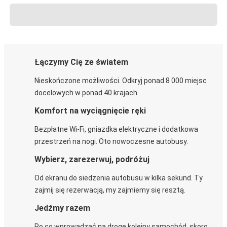
Łączymy Cię ze światem
Nieskończone możliwości. Odkryj ponad 8 000 miejsc
docelowych w ponad 40 krajach.
Komfort na wyciągnięcie ręki
Bezpłatne Wi-Fi, gniazdka elektryczne i dodatkowa
przestrzeń na nogi. Oto nowoczesne autobusy.
Wybierz, zarezerwuj, podróżuj
Od ekranu do siedzenia autobusu w kilka sekund. Ty
zajmij się rezerwacją, my zajmiemy się resztą.
Jedźmy razem
Po co wprowadzać na drogę kolejny samochód, skoro