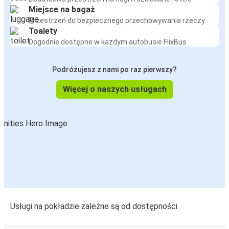
Gdańsk
Miejsce na bagaż
Przestrzeń do bezpiecznego przechowywania rzeczy
Praga
Toalety
Ryga
Dogodnie dostępne w każdym autobusie FlixBus
Port lotniczy Warszawa
Podróżujesz z nami po raz pierwszy?
Ryga
Więcej o naszych usługach
Ryga
Praga
Ryga
Port lotniczy Warszawa
Mariampol
Ryga
Usługi na pokładzie zależne są od dostępności
Wrocław
Ryga