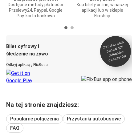
Dostępne metody płatności:
Kup bilety online, w naszej
Przelewy24, Paypal, Google
aplikacji lub w sklepie
Pay, karta bankowa
Flixshop
Zaufało na
m
milionó
pasażeró
Bilet cyfrowy i
ponad 500
w
śledzenie na żywo
w
Odkryj aplikację FlixBusa
Na tej stronie znajdziesz:
Popularne połączenia
Przystanki autobusowe
FAQ