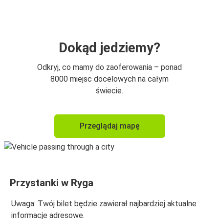
Ryga
Ryga
Warszawa
Dokąd jedziemy?
Ryga
Odkryj, co mamy do zaoferowania – ponad
Kowno
8000 miejsc docelowych na całym
świecie.
Kowno
Ryga
Przeglądaj mapę
Berlin
Ryga
Ryga
Przystanki w Ryga
Helsinki
Uwaga: Twój bilet będzie zawierał najbardziej aktualne
Helsinki
informacje adresowe.