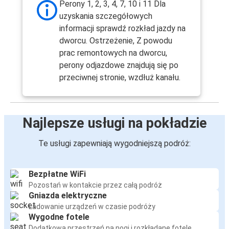
Ryga
Perony 1, 2, 3, 4, 7, 10 i 11 Dla
uzyskania szczegółowych
Ryga
informacji sprawdź rozkład jazdy na
Poniewież
dworcu. Ostrzeżenie, Z powodu
prac remontowych na dworcu,
perony odjazdowe znajdują się po
Kraków
przeciwnej stronie, wzdłuż kanału.
Ryga
Gdańsk
Ryga
Najlepsze usługi na pokładzie
Kłajpeda
Te usługi zapewniają wygodniejszą podróż:
Ryga
Bezpłatne WiFi
Ryga
Pozostań w kontakcie przez całą podróż
Kraków
Gniazda elektryczne
Ładowanie urządzeń w czasie podróży
Ryga
Wygodne fotele
Dodatkowa przestrzeń na nogi i rozkładane fotele