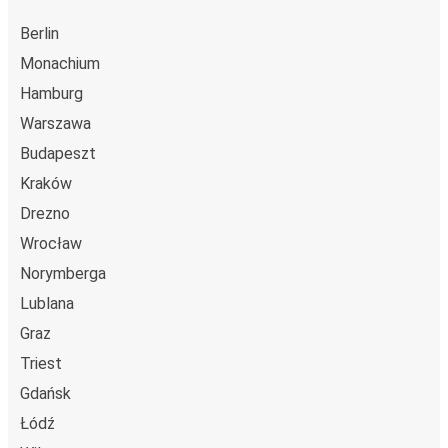
Berlin
Ryga
Lahti
Monachium
Hamburg
Ryga
Warszawa
Augustów
Budapeszt
Ryga
Kraków
Białystok
Drezno
Wrocław
Łomża
Norymberga
Ryga
Lublana
Gdynia
Graz
Ryga
Triest
Gdańsk
Lahti
Łódź
Ryga