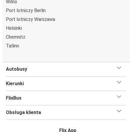
Wilno
Gliwice
Port lotniczy Berlin
Ryga
Port lotniczy Warszawa
Helsinki
Ryga
Chemnitz
Lublin
Tallinn
Olsztyn
Ryga
Autobusy
Augustów
Ryga
Kierunki
Elbląg
FlixBus
Ryga
Obsługa klienta
Ryga
Łomża
Flix App