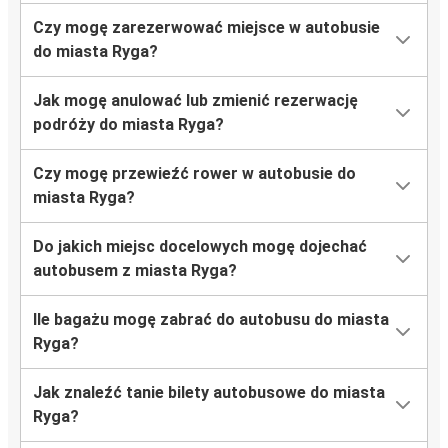
Czy mogę zarezerwować miejsce w autobusie
Łódź
do miasta Ryga?
Ryga
Jak mogę anulować lub zmienić rezerwację
Suwałki
podróży do miasta Ryga?
Ryga
Czy mogę przewieźć rower w autobusie do
Ryga
miasta Ryga?
Wrocław
Do jakich miejsc docelowych mogę dojechać
Katowice
autobusem z miasta Ryga?
Ryga
Ile bagażu mogę zabrać do autobusu do miasta
Wiedeń
Ryga?
Ryga
Jak znaleźć tanie bilety autobusowe do miasta
Ryga
Ryga?
Katowice