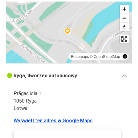
Ryga
Pärnu
Ryga
Ryga
Berlin
Protomaps
©
OpenStreetMap
Ryga
Pärnu
Ryga, dworzec autobusowy
Ryga
Prāgas iela 1
Tartu
1050 Ryga
Łotwa
Tartu
Ryga
Wyświetl ten adres w Google Maps
Poniewież