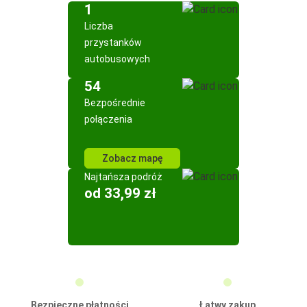
1
Liczba
przystanków
autobusowych
54
Bezpośrednie
połączenia
Zobacz mapę
Najtańsza podróż
od 33,99 zł
Bezpieczne płatności
Łatwy zakup