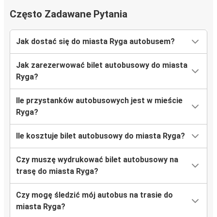
Często Zadawane Pytania
Poznań
Ryga
Jak dostać się do miasta Ryga autobusem?
Ryga
Jak zarezerwować bilet autobusowy do miasta
Łódź
Ryga?
Ryga
Ile przystanków autobusowych jest w mieście
Wiedeń
Ryga?
Białystok
Ile kosztuje bilet autobusowy do miasta Ryga?
Ryga
Czy muszę wydrukować bilet autobusowy na
Ełk
trasę do miasta Ryga?
Ryga
Czy mogę śledzić mój autobus na trasie do
Ryga
miasta Ryga?
Poznań