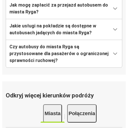
Jak mogę zapłacić za przejazd autobusem do
Ryga
miasta Ryga?
Suwałki
Jakie usługi na pokładzie są dostępne w
Ryga
autobusach jadących do miasta Ryga?
Kłajpeda
Czy autobusy do miasta Ryga są
Jyväskylä
przystosowane dla pasażerów o ograniczonej
Ryga
sprawności ruchowej?
Rovaniemi
Ryga
Odkryj więcej kierunków podróży
Ryga
Jyväskylä
Miasta
Połączenia
Ryga
Mariampol