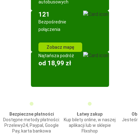
autobusowych
121
Bezpośrednie
połączenia
Zobacz mapę
Najtańsza podróż
od 18,99 zł
Bezpieczne płatności
Łatwy zakup
Obs
Dostępne metody płatności:
Kup bilety online, w naszej
Jesteśmy
Przelewy24, Paypal, Google
aplikacji lub w sklepie
Pay, karta bankowa
Flixshop