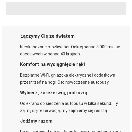
Łączymy Cię ze światem
Nieskończone możliwości. Odkryj ponad 8 000 miejsc
docelowych w ponad 40 krajach.
Komfort na wyciągnięcie ręki
Bezpłatne Wi-Fi, gniazdka elektryczne i dodatkowa
przestrzeń na nogi. Oto nowoczesne autobusy.
Wybierz, zarezerwuj, podróżuj
Od ekranu do siedzenia autobusu w kilka sekund. Ty
zajmij się rezerwacją, my zajmiemy się resztą.
Jedźmy razem
Po co wprowadzać na drogę kolejny samochód, skoro