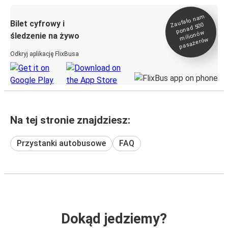
Zaufało na
m
milionó
pasażeró
Bilet cyfrowy i
ponad 500
w
śledzenie na żywo
w
Odkryj aplikację FlixBusa
Na tej stronie znajdziesz:
Przystanki autobusowe
FAQ
Dokąd jedziemy?