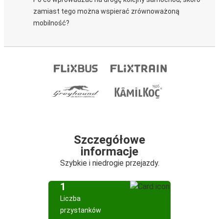
zamiast tego można wspierać zrównoważoną
mobilność?
Szczegółowe
informacje
Szybkie i niedrogie przejazdy.
1
Liczba
przystanków