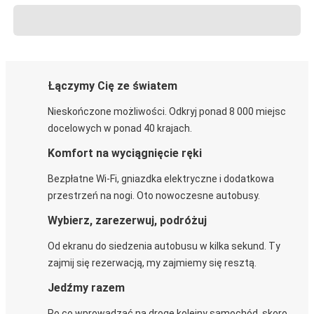
Łączymy Cię ze światem
Nieskończone możliwości. Odkryj ponad 8 000 miejsc
docelowych w ponad 40 krajach.
Komfort na wyciągnięcie ręki
Bezpłatne Wi-Fi, gniazdka elektryczne i dodatkowa
przestrzeń na nogi. Oto nowoczesne autobusy.
Wybierz, zarezerwuj, podróżuj
Od ekranu do siedzenia autobusu w kilka sekund. Ty
zajmij się rezerwacją, my zajmiemy się resztą.
Jedźmy razem
Po co wprowadzać na drogę kolejny samochód, skoro