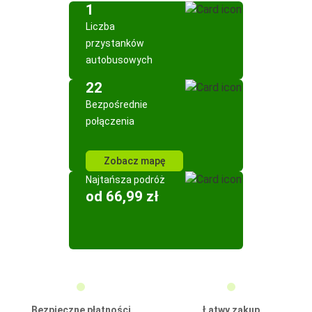
1
Liczba
przystanków
autobusowych
22
Bezpośrednie
połączenia
Zobacz mapę
Najtańsza podróż
od 66,99 zł
Bezpieczne płatności
Łatwy zakup