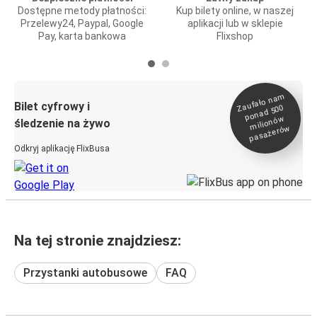
Dostępne metody płatności:
Kup bilety online, w naszej
Przelewy24, Paypal, Google
aplikacji lub w sklepie
Pay, karta bankowa
Flixshop
Zaufało na
m
milionó
pasażeró
Bilet cyfrowy i
ponad 500
w
śledzenie na żywo
w
Odkryj aplikację FlixBusa
Na tej stronie znajdziesz:
Przystanki autobusowe
FAQ