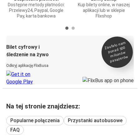
Dostępne metody płatności:
Kup bilety online, w naszej
Przelewy24, Paypal, Google
aplikacji lub w sklepie
Pay, karta bankowa
Flixshop
Zaufało na
m
milionó
pasażeró
Bilet cyfrowy i
ponad 500
w
śledzenie na żywo
w
Odkryj aplikację FlixBusa
Na tej stronie znajdziesz:
Popularne połączenia
Przystanki autobusowe
FAQ