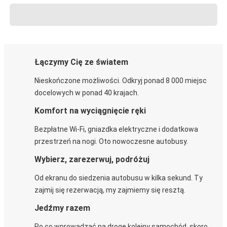
Łączymy Cię ze światem
Nieskończone możliwości. Odkryj ponad 8 000 miejsc
docelowych w ponad 40 krajach.
Komfort na wyciągnięcie ręki
Bezpłatne Wi-Fi, gniazdka elektryczne i dodatkowa
przestrzeń na nogi. Oto nowoczesne autobusy.
Wybierz, zarezerwuj, podróżuj
Od ekranu do siedzenia autobusu w kilka sekund. Ty
zajmij się rezerwacją, my zajmiemy się resztą.
Jedźmy razem
Po co wprowadzać na drogę kolejny samochód, skoro