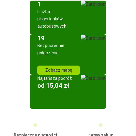
1
Liczba
przystanków
autobusowych
19
Bezpośrednie
połączenia
Zobacz mapę
Najtańsza podróż
od 15,04 zł
Bezpieczne płatności
Łatwy zakup