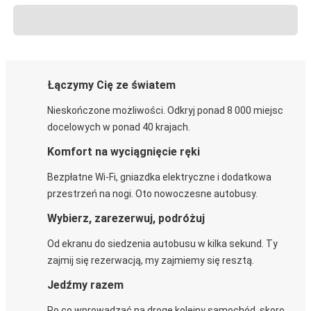
Łączymy Cię ze światem
Nieskończone możliwości. Odkryj ponad 8 000 miejsc
docelowych w ponad 40 krajach.
Komfort na wyciągnięcie ręki
Bezpłatne Wi-Fi, gniazdka elektryczne i dodatkowa
przestrzeń na nogi. Oto nowoczesne autobusy.
Wybierz, zarezerwuj, podróżuj
Od ekranu do siedzenia autobusu w kilka sekund. Ty
zajmij się rezerwacją, my zajmiemy się resztą.
Jedźmy razem
Po co wprowadzać na drogę kolejny samochód, skoro