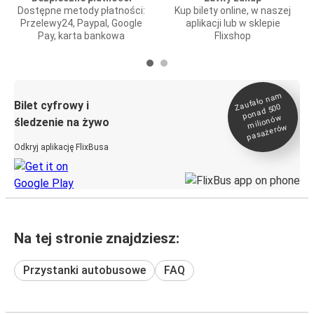
Dostępne metody płatności:
Kup bilety online, w naszej
Przelewy24, Paypal, Google
aplikacji lub w sklepie
Pay, karta bankowa
Flixshop
Zaufało na
m
milionó
pasażeró
Bilet cyfrowy i
ponad 500
w
śledzenie na żywo
w
Odkryj aplikację FlixBusa
Na tej stronie znajdziesz:
Przystanki autobusowe
FAQ