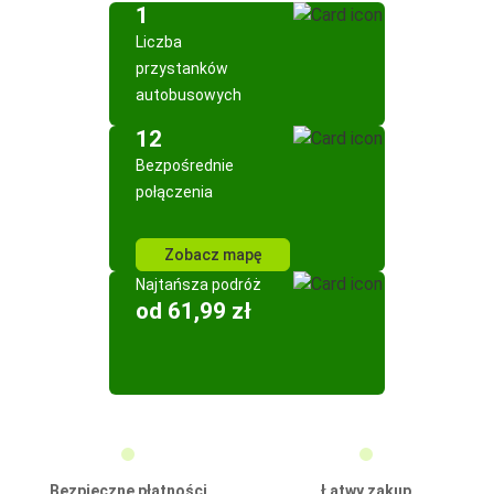
1
Liczba
przystanków
autobusowych
12
Bezpośrednie
połączenia
Zobacz mapę
Najtańsza podróż
od 61,99 zł
Bezpieczne płatności
Łatwy zakup