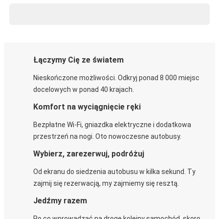
Łączymy Cię ze światem
Nieskończone możliwości. Odkryj ponad 8 000 miejsc
docelowych w ponad 40 krajach.
Komfort na wyciągnięcie ręki
Bezpłatne Wi-Fi, gniazdka elektryczne i dodatkowa
przestrzeń na nogi. Oto nowoczesne autobusy.
Wybierz, zarezerwuj, podróżuj
Od ekranu do siedzenia autobusu w kilka sekund. Ty
zajmij się rezerwacją, my zajmiemy się resztą.
Jedźmy razem
Po co wprowadzać na drogę kolejny samochód, skoro