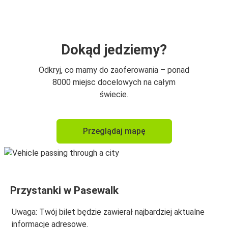
Pasewalk
Pasewalk
Poznań
Dokąd jedziemy?
Pasewalk
Odkryj, co mamy do zaoferowania – ponad
Gorzów Wielkopolski
8000 miejsc docelowych na całym
świecie.
Gorzów Wielkopolski
Pasewalk
Przeglądaj mapę
Przystanki w Pasewalk
Uwaga: Twój bilet będzie zawierał najbardziej aktualne
informacje adresowe.