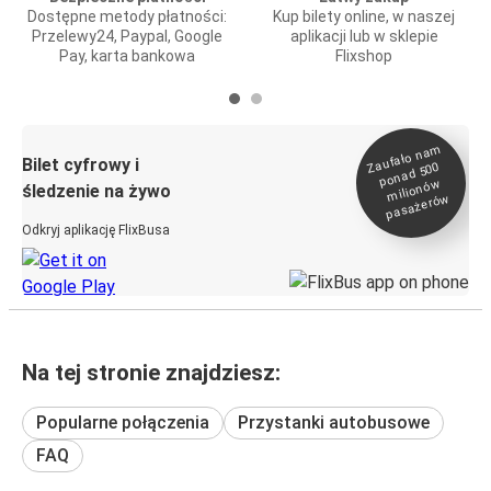
Dostępne metody płatności:
Kup bilety online, w naszej
Przelewy24, Paypal, Google
aplikacji lub w sklepie
Pay, karta bankowa
Flixshop
Zaufało na
m
milionó
pasażeró
Bilet cyfrowy i
ponad 500
w
śledzenie na żywo
w
Odkryj aplikację FlixBusa
Na tej stronie znajdziesz:
Popularne połączenia
Przystanki autobusowe
FAQ