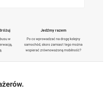
dróżuj
Jedźmy razem
obusu w
Po co wprowadzać na drogę kolejny
zerwacją,
samochód, skoro zamiast tego można
ą.
wspierać zrównoważoną mobilność?
ażerów.