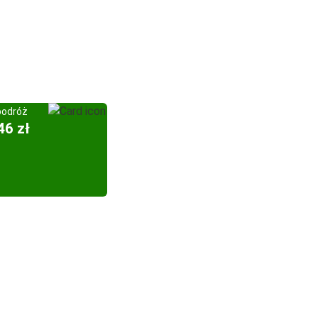
podróż
46 zł