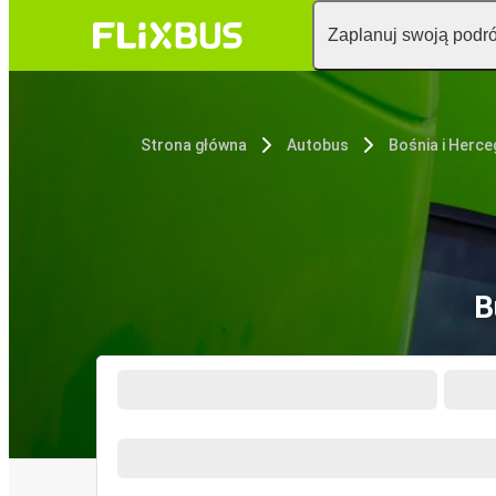
Zaplanuj swoją podr
Strona główna
Autobus
Bośnia i Herc
B