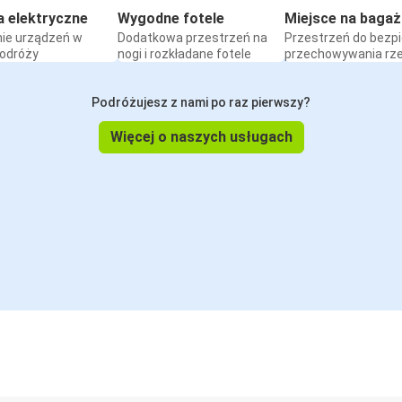
a elektryczne
Wygodne fotele
Miejsce na bagaż
ie urządzeń w
Dodatkowa przestrzeń na
Przestrzeń do bezp
podróży
nogi i rozkładane fotele
przechowywania rz
Podróżujesz z nami po raz pierwszy?
Więcej o naszych usługach