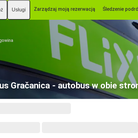
Zarządzaj moją rezerwacją
Śledzenie podr
óż
Usługi
egowina
us Gračanica - autobus w obie stro