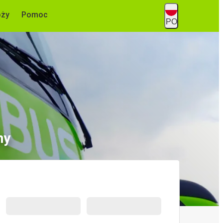
óży
Pomoc
PO
ny