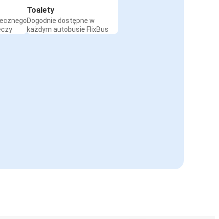
Toalety
iecznego
Dogodnie dostępne w
eczy
każdym autobusie FlixBus