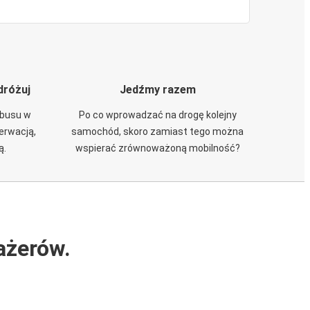
dróżuj
Jedźmy razem
obusu w
Po co wprowadzać na drogę kolejny
zerwacją,
samochód, skoro zamiast tego można
ą.
wspierać zrównoważoną mobilność?
ażerów.