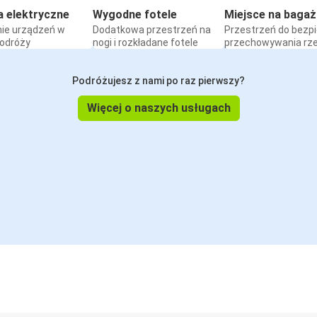
a elektryczne
Wygodne fotele
Miejsce na bagaż
ie urządzeń w
Dodatkowa przestrzeń na
Przestrzeń do bezp
podróży
nogi i rozkładane fotele
przechowywania rz
Podróżujesz z nami po raz pierwszy?
Więcej o naszych usługach