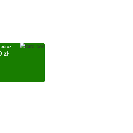
podróż
9 zł