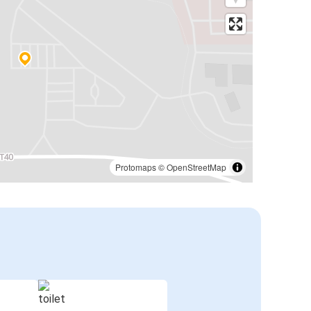
Protomaps
©
OpenStreetMap