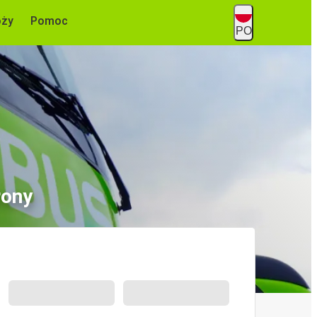
óży
Pomoc
PO
rony