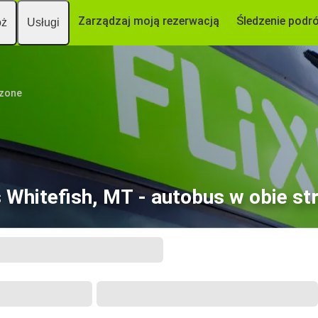
Zarządzaj moją rezerwacją
Śledzenie podr
óż
Usługi
czone
 Whitefish, MT - autobus w obie st