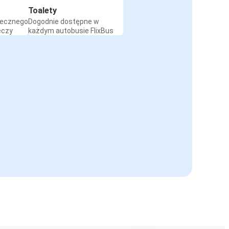
Toalety
iecznego
Dogodnie dostępne w
eczy
każdym autobusie FlixBus