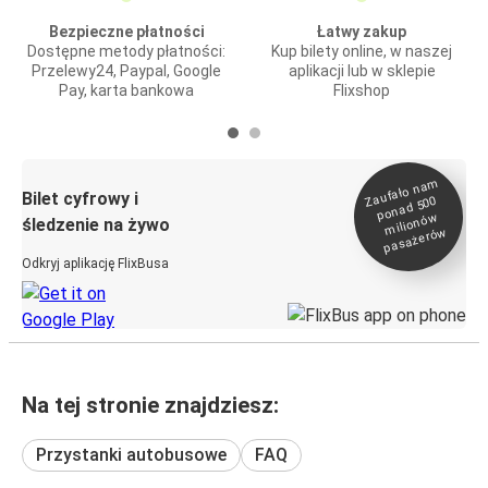
Bezpieczne płatności
Łatwy zakup
Dostępne metody płatności:
Kup bilety online, w naszej
Przelewy24, Paypal, Google
aplikacji lub w sklepie
Pay, karta bankowa
Flixshop
Zaufało na
m
milionó
pasażeró
Bilet cyfrowy i
ponad 500
w
śledzenie na żywo
w
Odkryj aplikację FlixBusa
Na tej stronie znajdziesz:
Przystanki autobusowe
FAQ