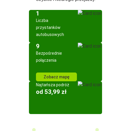
1
Liczba
przystanków
autobusowych
9
Bezpośrednie
połączenia
Zobacz mapę
Najtańsza podróż
od 53,99 zł