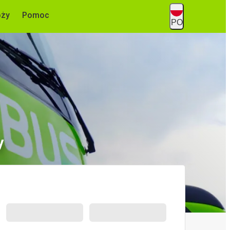
óży
Pomoc
PO
y