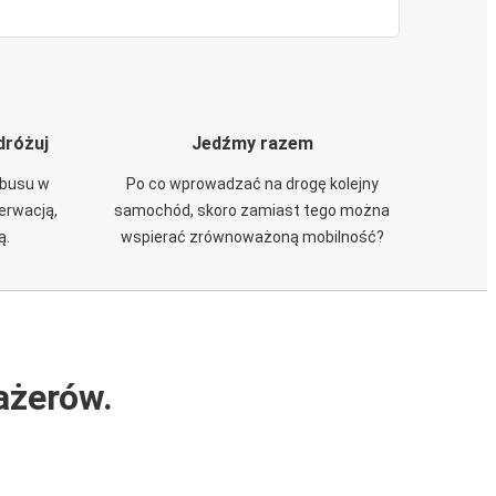
dróżuj
Jedźmy razem
obusu w
Po co wprowadzać na drogę kolejny
zerwacją,
samochód, skoro zamiast tego można
ą.
wspierać zrównoważoną mobilność?
ażerów.