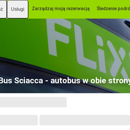
Zarządzaj moją rezerwacją
Śledzenie podr
óż
Usługi
Bus Sciacca - autobus w obie stron