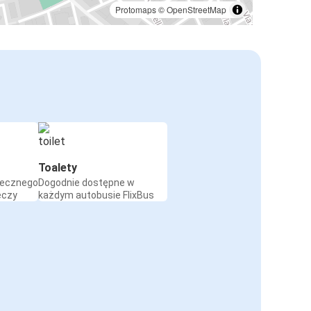
Protomaps
©
OpenStreetMap
Toalety
iecznego
Dogodnie dostępne w
eczy
każdym autobusie FlixBus