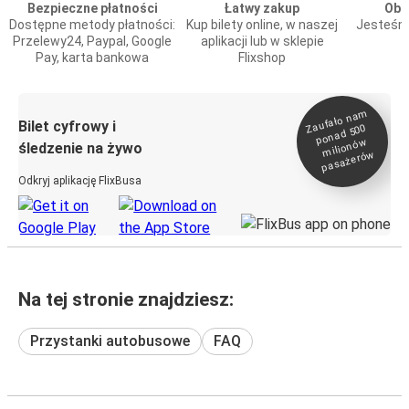
Bezpieczne płatności
Łatwy zakup
Obs
Dostępne metody płatności:
Kup bilety online, w naszej
Jesteśmy
Przelewy24, Paypal, Google
aplikacji lub w sklepie
Pay, karta bankowa
Flixshop
Zaufało na
m
milionó
pasażeró
Bilet cyfrowy i
ponad 500
w
śledzenie na żywo
w
Odkryj aplikację FlixBusa
Na tej stronie znajdziesz:
Przystanki autobusowe
FAQ