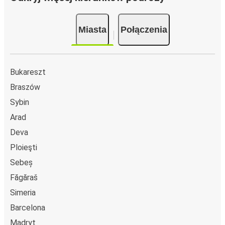
Miasta
Połączenia
Bukareszt
Braszów
Sybin
Arad
Deva
Ploieşti
Sebeș
Făgăraš
Simeria
Barcelona
Madryt