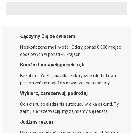
Łączymy Cię ze światem
Nieskończone możliwości. Odkryj ponad 8 000 miejsc
docelowych w ponad 40 krajach.
Komfort na wyciągnięcie ręki
Bezpłatne Wi-Fi, gniazdka elektryczne i dodatkowa
przestrzeń na nogi. Oto nowoczesne autobusy.
Wybierz, zarezerwuj, podróżuj
Od ekranu do siedzenia autobusu w kilka sekund. Ty
zajmij się rezerwacją, my zajmiemy się resztą.
Jedźmy razem
Po co wprowadzać na drogę kolejny samochód, skoro