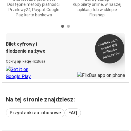
Dostępne metody płatności:
Kup bilety online, w naszej
Przelewy24, Paypal, Google
aplikacji lub w sklepie
Pay, karta bankowa
Flixshop
Zaufało na
m
milionó
pasażeró
Bilet cyfrowy i
ponad 500
w
śledzenie na żywo
w
Odkryj aplikację FlixBusa
Na tej stronie znajdziesz:
Przystanki autobusowe
FAQ