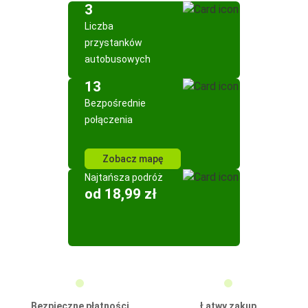
3
Liczba
przystanków
autobusowych
13
Bezpośrednie
połączenia
Zobacz mapę
Najtańsza podróż
od 18,99 zł
Bezpieczne płatności
Łatwy zakup