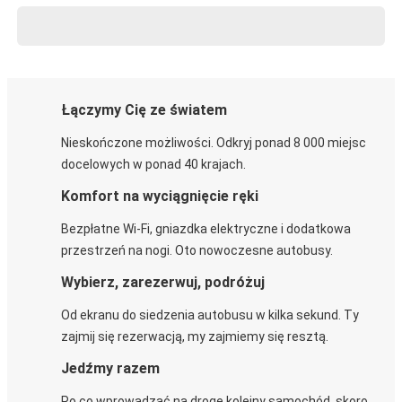
Łączymy Cię ze światem
Nieskończone możliwości. Odkryj ponad 8 000 miejsc
docelowych w ponad 40 krajach.
Komfort na wyciągnięcie ręki
Bezpłatne Wi-Fi, gniazdka elektryczne i dodatkowa
przestrzeń na nogi. Oto nowoczesne autobusy.
Wybierz, zarezerwuj, podróżuj
Od ekranu do siedzenia autobusu w kilka sekund. Ty
zajmij się rezerwacją, my zajmiemy się resztą.
Jedźmy razem
Po co wprowadzać na drogę kolejny samochód, skoro