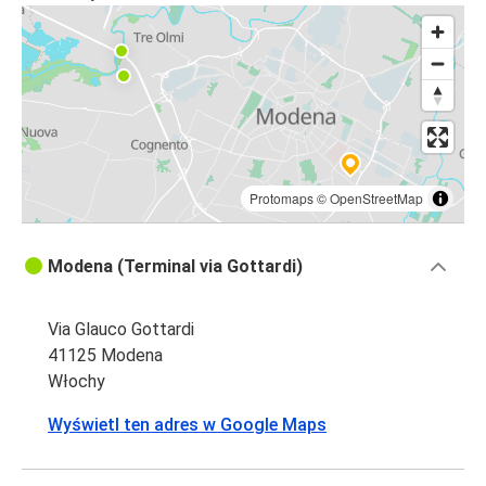
Bolonia
Modena
Werona
Modena
Bergamo
Protomaps
©
OpenStreetMap
Bergamo
Modena
Modena (Terminal via Gottardi)
Modena
Via Glauco Gottardi
Reggio Emilia
41125 Modena
Włochy
Reggio Emilia
Modena
Wyświetl ten adres w Google Maps
Szczecin