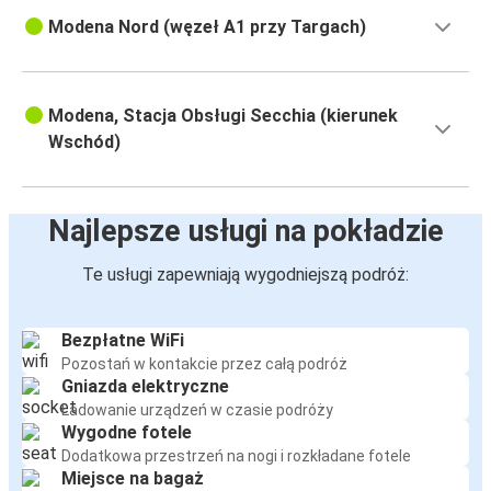
Modena
Modena Nord (węzeł A1 przy Targach)
Modena
Wrocław
Modena, Stacja Obsługi Secchia (kierunek
Modena
Wschód)
Szczecin
Modena
Najlepsze usługi na pokładzie
Katowice
Te usługi zapewniają wygodniejszą podróż:
Modena
Katowice
Bezpłatne WiFi
Pozostań w kontakcie przez całą podróż
Gniazda elektryczne
Ładowanie urządzeń w czasie podróży
Wygodne fotele
Dodatkowa przestrzeń na nogi i rozkładane fotele
Miejsce na bagaż