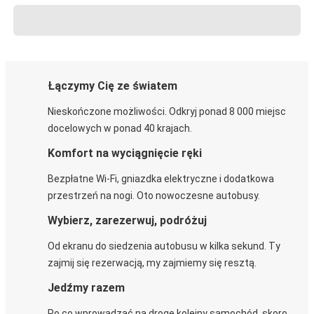
Łączymy Cię ze światem
Nieskończone możliwości. Odkryj ponad 8 000 miejsc
docelowych w ponad 40 krajach.
Komfort na wyciągnięcie ręki
Bezpłatne Wi-Fi, gniazdka elektryczne i dodatkowa
przestrzeń na nogi. Oto nowoczesne autobusy.
Wybierz, zarezerwuj, podróżuj
Od ekranu do siedzenia autobusu w kilka sekund. Ty
zajmij się rezerwacją, my zajmiemy się resztą.
Jedźmy razem
Po co wprowadzać na drogę kolejny samochód, skoro