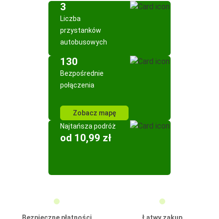
3
Liczba
przystanków
autobusowych
130
Bezpośrednie
połączenia
Zobacz mapę
Najtańsza podróż
od 10,99 zł
Bezpieczne płatności
Łatwy zakup