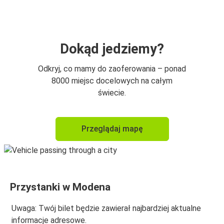
Modena
Modena
Florencja
Dokąd jedziemy?
Modena
Odkryj, co mamy do zaoferowania – ponad
Mediolan
8000 miejsc docelowych na całym
świecie.
Werona
Modena
Przeglądaj mapę
Port Lotniczy Milano Malpensa (MXP)
Modena
Bolonia
Przystanki w Modena
Modena
Uwaga: Twój bilet będzie zawierał najbardziej aktualne
Modena
informacje adresowe.