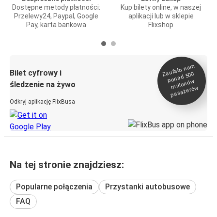
Dostępne metody płatności:
Kup bilety online, w naszej
Przelewy24, Paypal, Google
aplikacji lub w sklepie
Pay, karta bankowa
Flixshop
Zaufało na
m
milionó
pasażeró
Bilet cyfrowy i
ponad 500
w
śledzenie na żywo
w
Odkryj aplikację FlixBusa
Na tej stronie znajdziesz:
Popularne połączenia
Przystanki autobusowe
FAQ