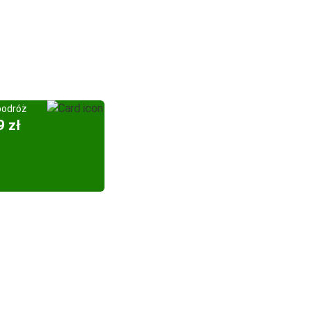
podróż
9 zł