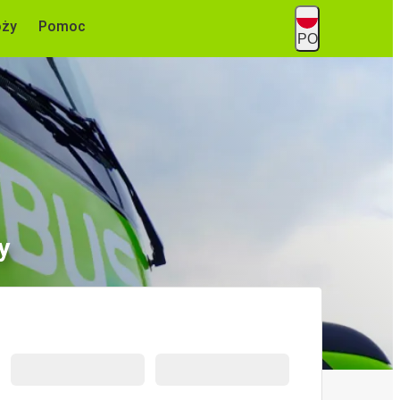
óży
Pomoc
PO
y