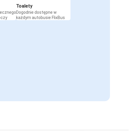
Toalety
iecznego
Dogodnie dostępne w
eczy
każdym autobusie FlixBus