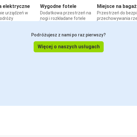
a elektryczne
Wygodne fotele
Miejsce na bagaż
ie urządzeń w
Dodatkowa przestrzeń na
Przestrzeń do bezp
podróży
nogi i rozkładane fotele
przechowywania rz
Podróżujesz z nami po raz pierwszy?
Więcej o naszych usługach