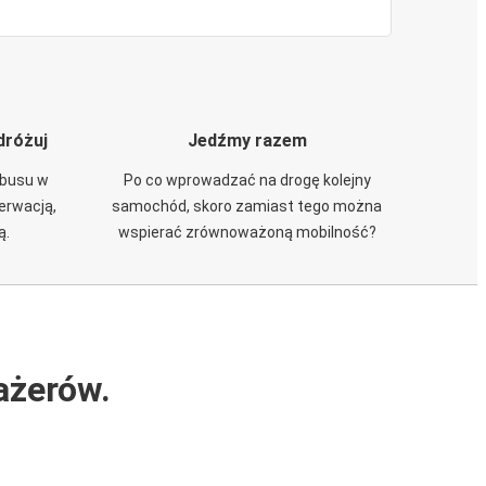
dróżuj
Jedźmy razem
obusu w
Po co wprowadzać na drogę kolejny
zerwacją,
samochód, skoro zamiast tego można
ą.
wspierać zrównoważoną mobilność?
ażerów.