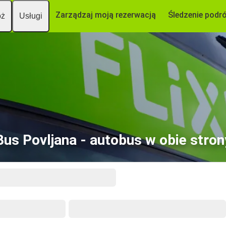
Zarządzaj moją rezerwacją
Śledzenie podr
óż
Usługi
Bus Povljana - autobus w obie stron