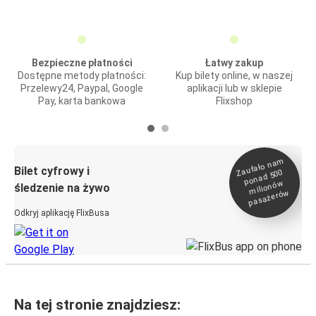
Bezpieczne płatności
Łatwy zakup
Dostępne metody płatności:
Kup bilety online, w naszej
Przelewy24, Paypal, Google
aplikacji lub w sklepie
Pay, karta bankowa
Flixshop
Zaufało na
m
milionó
pasażeró
Bilet cyfrowy i
ponad 500
w
śledzenie na żywo
w
Odkryj aplikację FlixBusa
Na tej stronie znajdziesz: