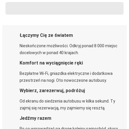
Łączymy Cię ze światem
Nieskończone możliwości. Odkryj ponad 8 000 miejsc
docelowych w ponad 40 krajach.
Komfort na wyciągnięcie ręki
Bezpłatne Wi-Fi, gniazdka elektryczne i dodatkowa
przestrzeń na nogi. Oto nowoczesne autobusy.
Wybierz, zarezerwuj, podróżuj
Od ekranu do siedzenia autobusu w kilka sekund. Ty
zajmij się rezerwacją, my zajmiemy się resztą.
Jedźmy razem
Po co wprowadzać na drogę kolejny samochód, skoro