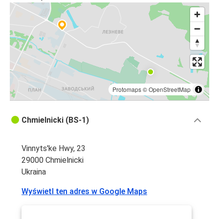
Łódź
Chmielnicki
Kowno
Chmielnicki
Gdańsk
Protomaps
©
OpenStreetMap
Gdańsk
Chmielnicki
Chmielnicki (BS-1)
Kowno
Vinnyts'ke Hwy, 23
Chmielnicki
29000 Chmielnicki
Ukraina
Gdynia
Chmielnicki
Wyświetl ten adres w Google Maps
Chmielnicki