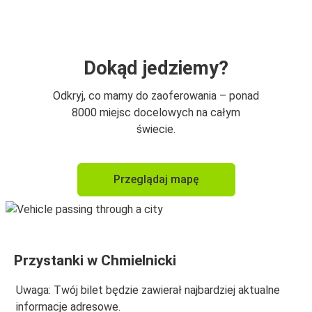
Lublin
Chmielnicki
Kraków
Dokąd jedziemy?
Chmielnicki
Odkryj, co mamy do zaoferowania – ponad
Wrocław
8000 miejsc docelowych na całym
świecie.
Wrocław
Chmielnicki
Przeglądaj mapę
Łódź
Chmielnicki
Chmielnicki
Przystanki w Chmielnicki
Poznań
Uwaga: Twój bilet będzie zawierał najbardziej aktualne
Chmielnicki
informacje adresowe.