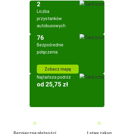
2
Liczba
przystanków
autobusowych
76
Bezpośrednie
połączenia
Zobacz mapę
Najtańsza podróż
od 25,75 zł
Bezpieczne płatności
Łatwy zakup