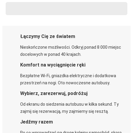
Łączymy Cię ze światem
Nieskończone możliwości. Odkryj ponad 8 000 miejsc
docelowych w ponad 40 krajach.
Komfort na wyciągnięcie ręki
Bezpłatne Wi-Fi, gniazdka elektryczne i dodatkowa
przestrzeń na nogi. Oto nowoczesne autobusy.
Wybierz, zarezerwuj, podróżuj
Od ekranu do siedzenia autobusu w kilka sekund. Ty
zajmij się rezerwacją, my zajmiemy się resztą.
Jedźmy razem
Po co wprowadzać na drogę kolejny samochód, skoro