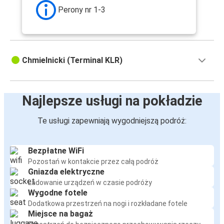
Częstochowa
Perony nr 1-3
Poznań
Chmielnicki
Chmielnicki (Terminal KLR)
Częstochowa
Chmielnicki
Najlepsze usługi na pokładzie
Gdynia
Chmielnicki
Te usługi zapewniają wygodniejszą podróż:
Kowno
Chmielnicki
Bezpłatne WiFi
Pozostań w kontakcie przez całą podróż
Gniazda elektryczne
Częstochowa
Ładowanie urządzeń w czasie podróży
Chmielnicki
Wygodne fotele
Dodatkowa przestrzeń na nogi i rozkładane fotele
Miejsce na bagaż