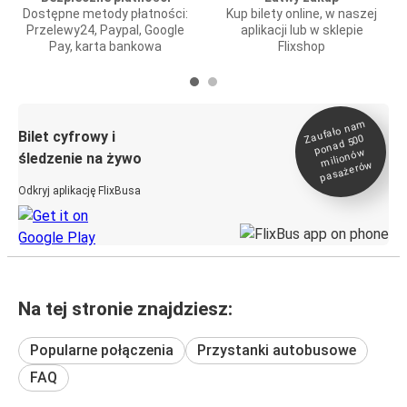
Dostępne metody płatności:
Kup bilety online, w naszej
Przelewy24, Paypal, Google
aplikacji lub w sklepie
Pay, karta bankowa
Flixshop
Zaufało na
m
milionó
pasażeró
Bilet cyfrowy i
ponad 500
w
śledzenie na żywo
w
Odkryj aplikację FlixBusa
Na tej stronie znajdziesz:
Popularne połączenia
Przystanki autobusowe
FAQ