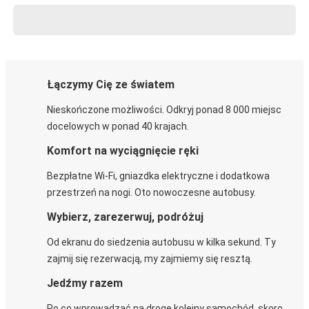
Łączymy Cię ze światem
Nieskończone możliwości. Odkryj ponad 8 000 miejsc
docelowych w ponad 40 krajach.
Komfort na wyciągnięcie ręki
Bezpłatne Wi-Fi, gniazdka elektryczne i dodatkowa
przestrzeń na nogi. Oto nowoczesne autobusy.
Wybierz, zarezerwuj, podróżuj
Od ekranu do siedzenia autobusu w kilka sekund. Ty
zajmij się rezerwacją, my zajmiemy się resztą.
Jedźmy razem
Po co wprowadzać na drogę kolejny samochód, skoro