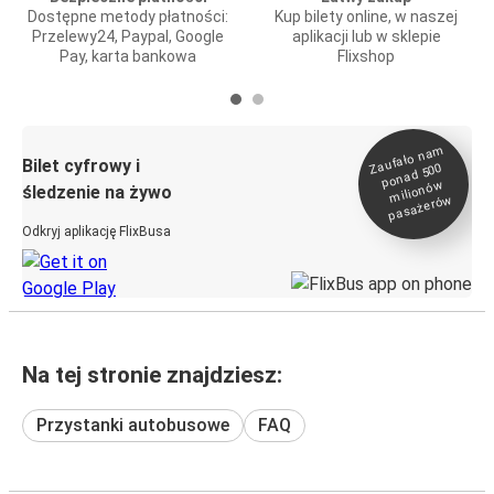
Dostępne metody płatności:
Kup bilety online, w naszej
Przelewy24, Paypal, Google
aplikacji lub w sklepie
Pay, karta bankowa
Flixshop
Zaufało na
m
milionó
pasażeró
Bilet cyfrowy i
ponad 500
w
śledzenie na żywo
w
Odkryj aplikację FlixBusa
Na tej stronie znajdziesz:
Przystanki autobusowe
FAQ