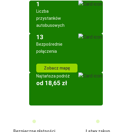
1
Liczba
przystanków
autobusowych
13
Bezpośrednie
połączenia
Zobacz mapę
Najtańsza podróż
od 18,65 zł
Bezpieczne płatności
Łatwy zakup