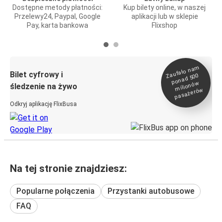
Dostępne metody płatności:
Kup bilety online, w naszej
Przelewy24, Paypal, Google
aplikacji lub w sklepie
Pay, karta bankowa
Flixshop
Zaufało na
m
milionó
pasażeró
Bilet cyfrowy i
ponad 500
w
śledzenie na żywo
w
Odkryj aplikację FlixBusa
Na tej stronie znajdziesz:
Popularne połączenia
Przystanki autobusowe
FAQ