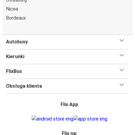
Nicea
Bazylea
Reims
Bordeaux
Poznań
Reims
Autobusy
Gniezno
Kierunki
Reims
FlixBus
Reims
Konin
Obsługa klienta
Reims
Flix App
Auxerre
Warszawa
Reims
Flix na: