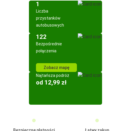
1
Liczba
przystanków
autobusowych
122
Bezpośrednie
połączenia
Zobacz mapę
Najtańsza podróż
od 12,99 zł
Bezpieczne płatności
Łatwy zakup