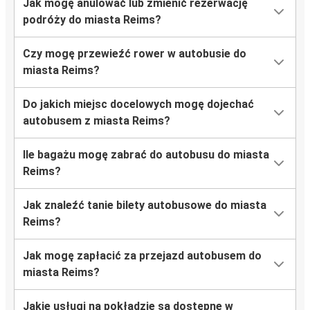
Jak mogę anulować lub zmienić rezerwację
podróży do miasta Reims?
Berlin
Reims
Czy mogę przewieźć rower w autobusie do
miasta Reims?
Liège
Reims
Do jakich miejsc docelowych mogę dojechać
autobusem z miasta Reims?
Angers
Reims
Ile bagażu mogę zabrać do autobusu do miasta
Reims?
Reims
Tuluza
Jak znaleźć tanie bilety autobusowe do miasta
Reims?
Reims
Maastricht
Jak mogę zapłacić za przejazd autobusem do
miasta Reims?
Londyn
Reims
Jakie usługi na pokładzie są dostępne w