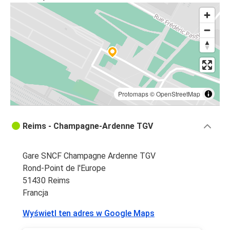
Rennes
Frankfurt
Reims
Reims
Frankfurt
Protomaps
©
OpenStreetMap
Reims
Düsseldorf
Reims - Champagne-Ardenne TGV
Troyes
Gare SNCF Champagne Ardenne TGV
Reims
Rond-Point de l'Europe
51430 Reims
Reims
Francja
Lyon
Wyświetl ten adres w Google Maps
Reims