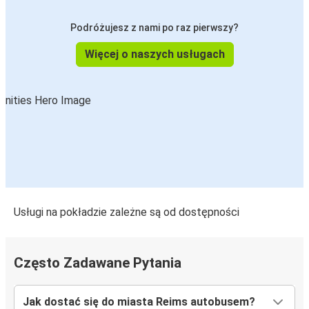
Reims
Podróżujesz z nami po raz pierwszy?
Reims
Troyes
Więcej o naszych usługach
Saarbrücken
Reims
Orlean
Reims
Bordeaux
Reims
Usługi na pokładzie zależne są od dostępności
Reims
Bordeaux
Często Zadawane Pytania
Düsseldorf
Jak dostać się do miasta Reims autobusem?
Reims