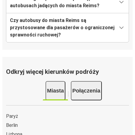
autobusach jadących do miasta Reims?
Reims
Warszawa
Czy autobusy do miasta Reims są
przystosowane dla pasażerów o ograniczonej
Maastricht
sprawności ruchowej?
Reims
Kraków
Reims
Odkryj więcej kierunków podróży
Wrocław
Reims
Miasta
Połączenia
Reims
Caen
Paryż
Reims
Berlin
Poznań
Lizbona