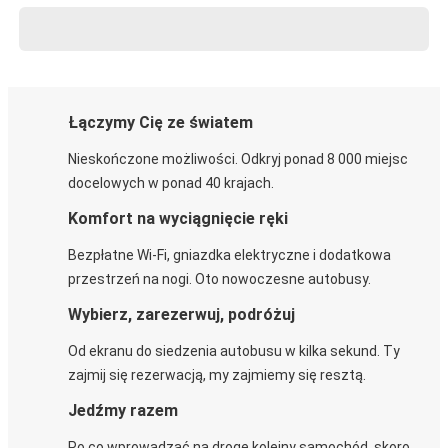
Łączymy Cię ze światem
Nieskończone możliwości. Odkryj ponad 8 000 miejsc
docelowych w ponad 40 krajach.
Komfort na wyciągnięcie ręki
Bezpłatne Wi-Fi, gniazdka elektryczne i dodatkowa
przestrzeń na nogi. Oto nowoczesne autobusy.
Wybierz, zarezerwuj, podróżuj
Od ekranu do siedzenia autobusu w kilka sekund. Ty
zajmij się rezerwacją, my zajmiemy się resztą.
Jedźmy razem
Po co wprowadzać na drogę kolejny samochód, skoro