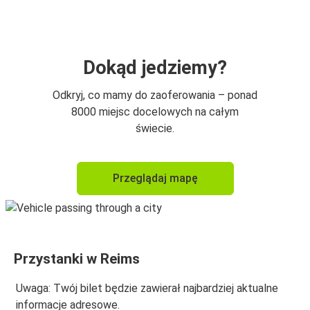
Port lotniczy Paryż-Orly
Reims
Luksemburg
Dokąd jedziemy?
Bruksela
Odkryj, co mamy do zaoferowania – ponad
Reims
8000 miejsc docelowych na całym
świecie.
Reims
Strasburg
Przeglądaj mapę
Strasburg
Reims
Luksemburg
Przystanki w Reims
Reims
Uwaga: Twój bilet będzie zawierał najbardziej aktualne
Reims
informacje adresowe.