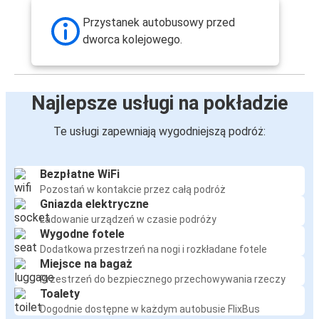
Liège
Przystanek autobusowy przed
Reims
dworca kolejowego.
Marsylia
Marsylia
Najlepsze usługi na pokładzie
Reims
Te usługi zapewniają wygodniejszą podróż:
Lyon
Reims
Bezpłatne WiFi
Pozostań w kontakcie przez całą podróż
Reims
Gniazda elektryczne
Orlean
Ładowanie urządzeń w czasie podróży
Wygodne fotele
Reims
Dodatkowa przestrzeń na nogi i rozkładane fotele
Miejsce na bagaż
Berlin
Przestrzeń do bezpiecznego przechowywania rzeczy
Toalety
Rennes
Dogodnie dostępne w każdym autobusie FlixBus