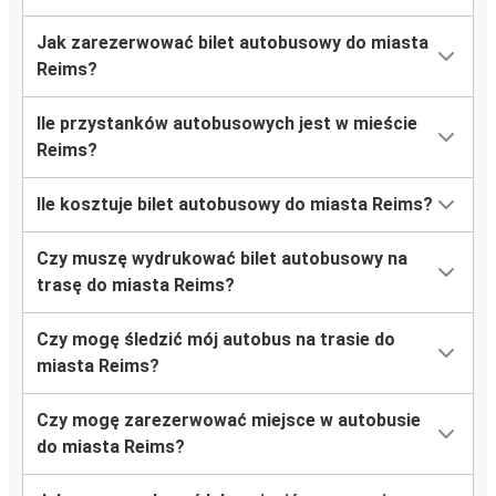
Jak zarezerwować bilet autobusowy do miasta
Reims
Reims?
Angers
Ile przystanków autobusowych jest w mieście
Reims
Reims?
Londyn
Ile kosztuje bilet autobusowy do miasta Reims?
Reims
Saarbrücken
Czy muszę wydrukować bilet autobusowy na
trasę do miasta Reims?
Reims
Monachium
Czy mogę śledzić mój autobus na trasie do
miasta Reims?
Monachium
Reims
Czy mogę zarezerwować miejsce w autobusie
do miasta Reims?
Tuluza
Reims