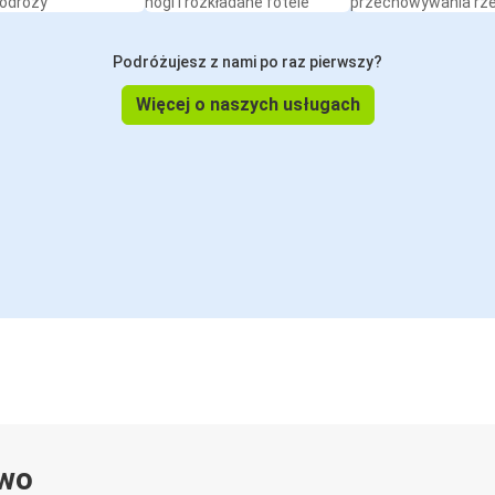
podróży
nogi i rozkładane fotele
przechowywania rz
Kraków
Breda
Podróżujesz z nami po raz pierwszy?
Więcej o naszych usługach
ywo