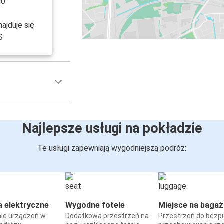
go
Wrocław
Breda
ajduje się
S
Breda
Kassel
Kraków
Breda
Breda
Najlepsze usługi na pokładzie
Szczecin
Te usługi zapewniają wygodniejszą podróż:
Breda
Mannheim
Monachium
a elektryczne
Wygodne fotele
Miejsce na bagaż
Breda
ie urządzeń w
Dodatkowa przestrzeń na
Przestrzeń do bezp