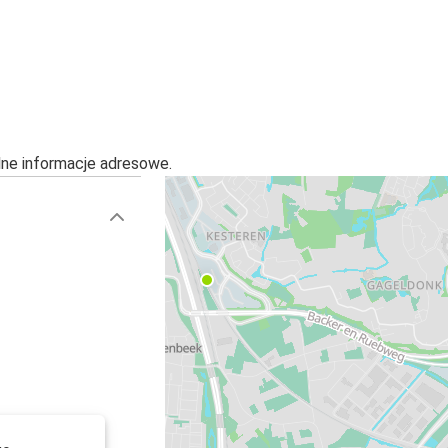
Breda
Dortmund
Breda
Lille
alne informacje adresowe.
Breda
Venlo
Hamburg
Breda
Breda
Lipsk
Breda
Strasburg