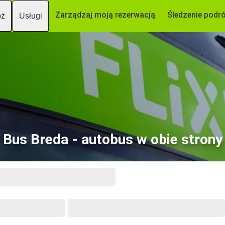
Zarządzaj moją rezerwacją
Śledzenie podr
óż
Usługi
Bus Breda - autobus w obie strony