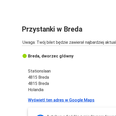
Breda
Frankfurt
Breda
Przystanki w Breda
Utrecht
Uwaga: Twój bilet będzie zawierał najbardziej aktu
Akwizgran
Breda
Breda, dworzec główny
Lipsk
Breda
Stationslaan
4815 Breda
Breda
4815 Breda
Berlin
Holandia
Wyświetl ten adres w Google Maps
Strasburg
Breda