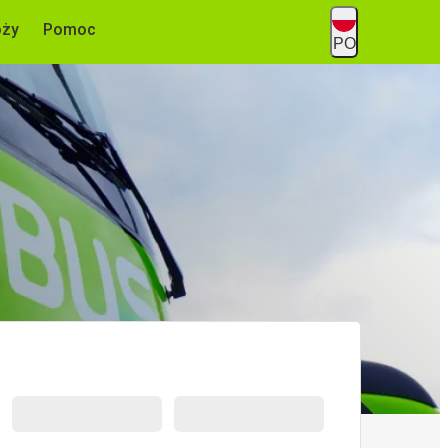
óży
Pomoc
PO