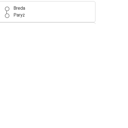
Breda
Paryż
Bruksela
Breda
Port lotniczy Charleroi
Breda
Kolonia
Breda
Gandawa
Breda
Utrecht
Breda