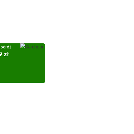
podróż
9 zł