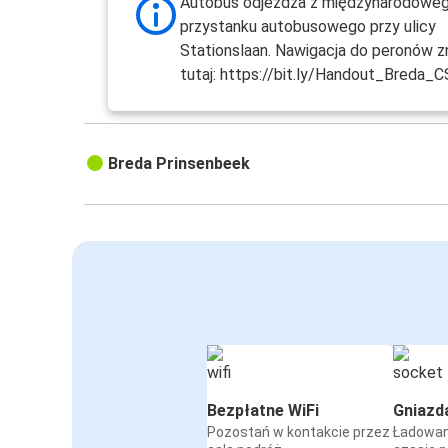
Autobus odjeżdża z międzynarodowe
Breda
przystanku autobusowego przy ulicy
Wrocław
Stationslaan. Nawigacja do peronów zn
tutaj: https://bit.ly/Handout_Breda_C
Breda
Poznań
Breda Prinsenbeek
Breda
Łódź
Warszawa
Breda
Poznań
Breda
Łódź
Bezpłatne WiFi
Gniazd
Breda
Pozostań w kontakcie przez
Ładowan