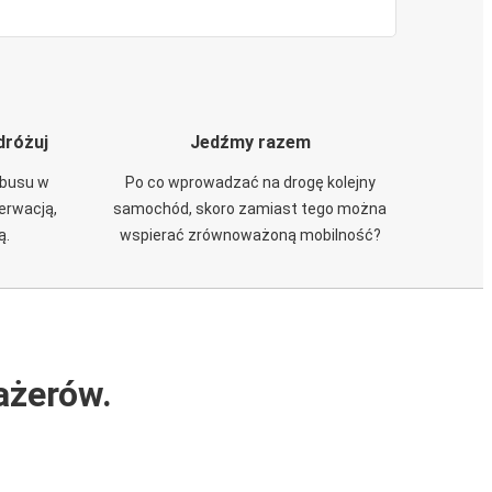
dróżuj
Jedźmy razem
obusu w
Po co wprowadzać na drogę kolejny
zerwacją,
samochód, skoro zamiast tego można
ą.
wspierać zrównoważoną mobilność?
ażerów.