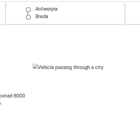
Antwerpia
Breda
Breda
Bruksela
Amsterdam
Breda
Breda
Kolonia
 ponad 8000
Lille
.
Breda
Essen
Breda