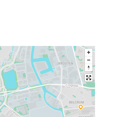
Frankfurt
Breda
Dortmund
Breda
Venlo
Breda
Berlin
Breda
Breda
Hamburg
Breda
Akwizgran