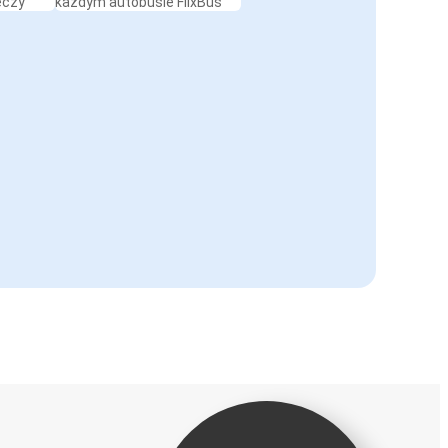
eczy
każdym autobusie FlixBus
Łódź
Breda