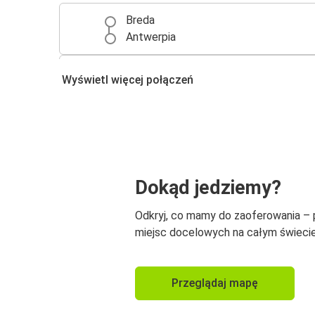
Breda
Antwerpia
Paryż
Wyświetl więcej połączeń
Breda
Breda
Port lotniczy Charleroi
Breda
Dokąd jedziemy?
Amsterdam
Odkryj, co mamy do zaoferowania –
Breda
miejsc docelowych na całym świecie
Essen
Breda
Przeglądaj mapę
Gandawa