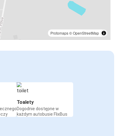
Protomaps
©
OpenStreetMap
Toalety
iecznego
Dogodnie dostępne w
eczy
każdym autobusie FlixBus