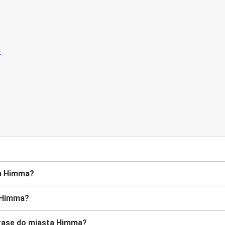
ta Himma?
e Himma?
rasę do miasta Himma?