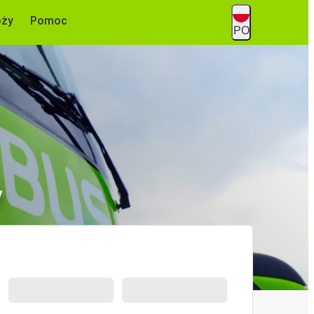
óży
Pomoc
PO
y