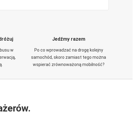
dróżuj
Jedźmy razem
obusu w
Po co wprowadzać na drogę kolejny
zerwacją,
samochód, skoro zamiast tego można
ą.
wspierać zrównoważoną mobilność?
ażerów.