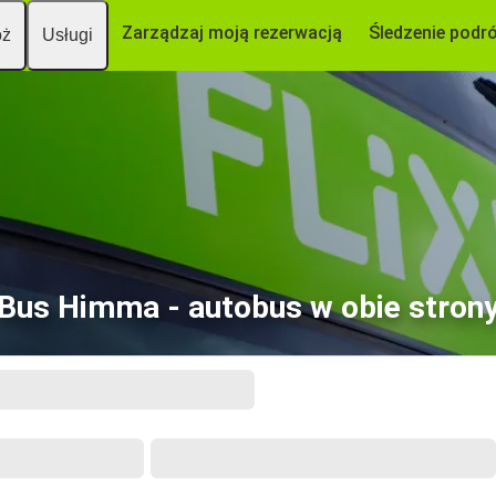
Zarządzaj moją rezerwacją
Śledzenie podr
óż
Usługi
Bus Himma - autobus w obie stron