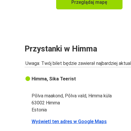
Przeglądaj mapę
Przystanki w Himma
Uwaga: Twój bilet będzie zawierał najbardziej aktu
Himma, Sika Teerist
Põlva maakond, Põlva vald, Himma küla
63002 Himma
Estonia
Wyświetl ten adres w Google Maps