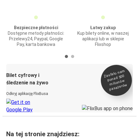
Bezpieczne płatności
Łatwy zakup
Dostępne metody płatności:
Kup bilety online, w naszej
Przelewy24, Paypal, Google
aplikacji lub w sklepie
Pay, karta bankowa
Flixshop
Zaufało na
m
milionó
pasażeró
Bilet cyfrowy i
ponad 500
w
śledzenie na żywo
w
Odkryj aplikację FlixBusa
Na tej stronie znajdziesz: