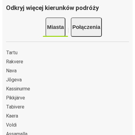
Odkryj więcej kierunków podróży
Miasta
Połączenia
Tartu
Rakvere
Nava
Jõgeva
Kassinurme
Pikkjärve
Tabivere
Kaera
Voldi
Assamalla