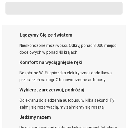
Łączymy Cię ze światem
Nieskończone możliwości. Odkryj ponad 8 000 miejsc
docelowych w ponad 40 krajach.
Komfort na wyciągnięcie ręki
Bezpłatne Wi-Fi, gniazdka elektryczne i dodatkowa
przestrzeń na nogi. Oto nowoczesne autobusy.
Wybierz, zarezerwuj, podróżuj
Od ekranu do siedzenia autobusu w kilka sekund. Ty
zajmij się rezerwacją, my zajmiemy się resztą.
Jedźmy razem
Po co wprowadzać na drogę kolejny samochód, skoro