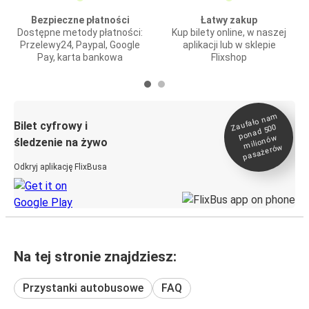
Bezpieczne płatności
Łatwy zakup
Dostępne metody płatności:
Kup bilety online, w naszej
Przelewy24, Paypal, Google
aplikacji lub w sklepie
Pay, karta bankowa
Flixshop
Zaufało na
m
milionó
pasażeró
Bilet cyfrowy i
ponad 500
w
śledzenie na żywo
w
Odkryj aplikację FlixBusa
Na tej stronie znajdziesz:
Przystanki autobusowe
FAQ