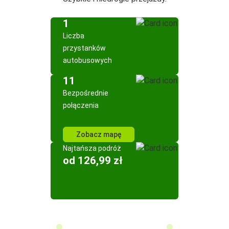
1
Liczba
przystanków
autobusowych
11
Bezpośrednie
połączenia
Zobacz mapę
Najtańsza podróż
od 126,99 zł