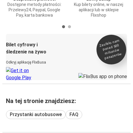
Dostępne metody płatności:
Kup bilety online, w naszej
Przelewy24, Paypal, Google
aplikacji lub w sklepie
Pay, karta bankowa
Flixshop
Zaufało na
m
milionó
pasażeró
Bilet cyfrowy i
ponad 500
w
śledzenie na żywo
w
Odkryj aplikację FlixBusa
Na tej stronie znajdziesz:
Przystanki autobusowe
FAQ