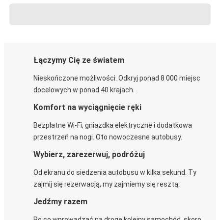
Łączymy Cię ze światem
Nieskończone możliwości. Odkryj ponad 8 000 miejsc
docelowych w ponad 40 krajach.
Komfort na wyciągnięcie ręki
Bezpłatne Wi-Fi, gniazdka elektryczne i dodatkowa
przestrzeń na nogi. Oto nowoczesne autobusy.
Wybierz, zarezerwuj, podróżuj
Od ekranu do siedzenia autobusu w kilka sekund. Ty
zajmij się rezerwacją, my zajmiemy się resztą.
Jedźmy razem
Po co wprowadzać na drogę kolejny samochód, skoro