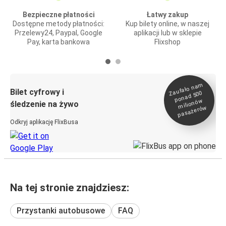
Bezpieczne płatności
Łatwy zakup
Dostępne metody płatności:
Kup bilety online, w naszej
Przelewy24, Paypal, Google
aplikacji lub w sklepie
Pay, karta bankowa
Flixshop
Zaufało na
m
milionó
pasażeró
Bilet cyfrowy i
ponad 500
w
śledzenie na żywo
w
Odkryj aplikację FlixBusa
Na tej stronie znajdziesz:
Przystanki autobusowe
FAQ