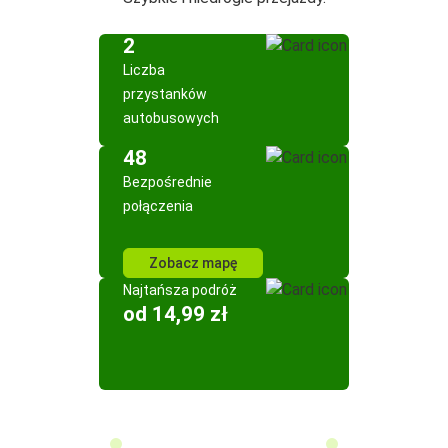
2
Liczba
przystanków
autobusowych
48
Bezpośrednie
połączenia
Zobacz mapę
Najtańsza podróż
od 14,99 zł