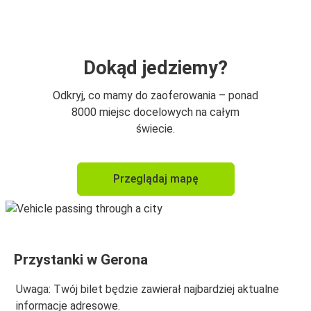
Tuluza
Gerona
Barcelona
Dokąd jedziemy?
Gerona
Odkryj, co mamy do zaoferowania – ponad
Sant Feliu de Guixols
8000 miejsc docelowych na całym
świecie.
Sant Feliu de Guixols
Gerona
Przeglądaj mapę
Port lotniczy Barcelona El Prat (BCN)
Gerona
Gerona
Przystanki w Gerona
Port lotniczy Barcelona El Prat (BCN)
Uwaga: Twój bilet będzie zawierał najbardziej aktualne
Vic
informacje adresowe.