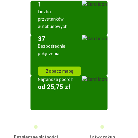
1
Liczba
przystanków
autobusowych
37
Bezpośrednie
połączenia
Zobacz mapę
Najtańsza podróż
od 25,75 zł
Bezpieczne płatności
Łatwy zakup