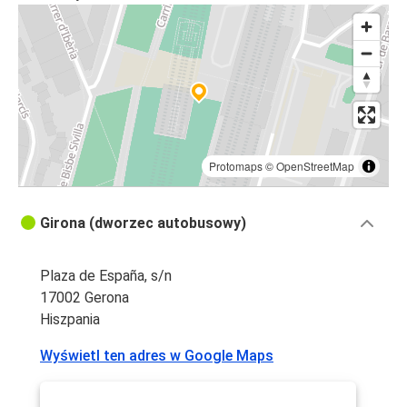
Gerona
Gerona
Vic
Protomaps
©
OpenStreetMap
Girona (dworzec autobusowy)
Plaza de España, s/n
17002 Gerona
Hiszpania
Wyświetl ten adres w Google Maps