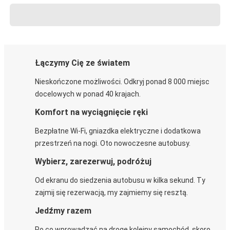
Łączymy Cię ze światem
Nieskończone możliwości. Odkryj ponad 8 000 miejsc
docelowych w ponad 40 krajach.
Komfort na wyciągnięcie ręki
Bezpłatne Wi-Fi, gniazdka elektryczne i dodatkowa
przestrzeń na nogi. Oto nowoczesne autobusy.
Wybierz, zarezerwuj, podróżuj
Od ekranu do siedzenia autobusu w kilka sekund. Ty
zajmij się rezerwacją, my zajmiemy się resztą.
Jedźmy razem
Po co wprowadzać na drogę kolejny samochód, skoro