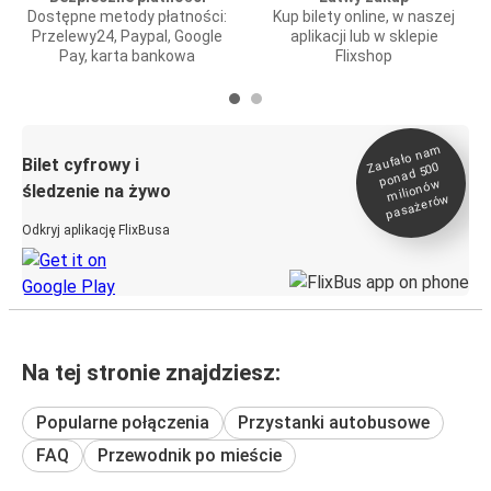
Dostępne metody płatności:
Kup bilety online, w naszej
Przelewy24, Paypal, Google
aplikacji lub w sklepie
Pay, karta bankowa
Flixshop
Zaufało na
m
milionó
pasażeró
Bilet cyfrowy i
ponad 500
w
śledzenie na żywo
w
Odkryj aplikację FlixBusa
Na tej stronie znajdziesz:
Popularne połączenia
Przystanki autobusowe
FAQ
Przewodnik po mieście