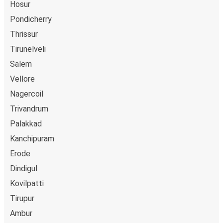
Hosur
Pondicherry
Thrissur
Tirunelveli
Salem
Vellore
Nagercoil
Trivandrum
Palakkad
Kanchipuram
Erode
Dindigul
Kovilpatti
Tirupur
Ambur