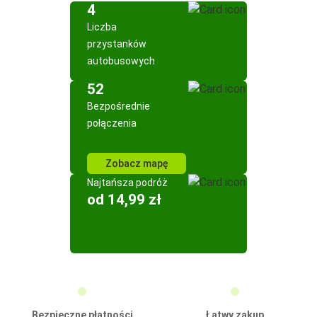
4
Liczba
przystanków
autobusowych
52
Bezpośrednie
połączenia
Zobacz mapę
Najtańsza podróż
od 14,99 zł
Bezpieczne płatności
Łatwy zakup