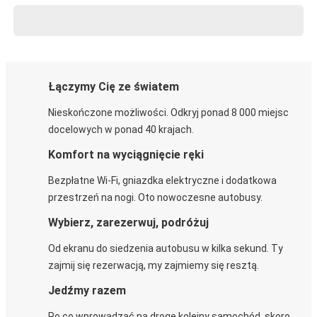
Łączymy Cię ze światem
Nieskończone możliwości. Odkryj ponad 8 000 miejsc
docelowych w ponad 40 krajach.
Komfort na wyciągnięcie ręki
Bezpłatne Wi-Fi, gniazdka elektryczne i dodatkowa
przestrzeń na nogi. Oto nowoczesne autobusy.
Wybierz, zarezerwuj, podróżuj
Od ekranu do siedzenia autobusu w kilka sekund. Ty
zajmij się rezerwacją, my zajmiemy się resztą.
Jedźmy razem
Po co wprowadzać na drogę kolejny samochód, skoro