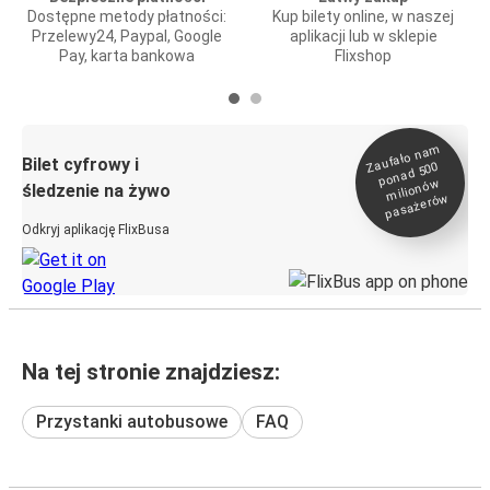
Dostępne metody płatności:
Kup bilety online, w naszej
Przelewy24, Paypal, Google
aplikacji lub w sklepie
Pay, karta bankowa
Flixshop
Zaufało na
m
milionó
pasażeró
Bilet cyfrowy i
ponad 500
w
śledzenie na żywo
w
Odkryj aplikację FlixBusa
Na tej stronie znajdziesz:
Przystanki autobusowe
FAQ