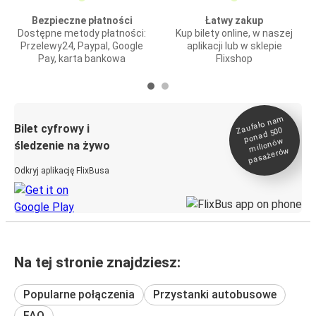
Bezpieczne płatności
Łatwy zakup
Dostępne metody płatności:
Kup bilety online, w naszej
Przelewy24, Paypal, Google
aplikacji lub w sklepie
Pay, karta bankowa
Flixshop
Zaufało na
m
milionó
pasażeró
Bilet cyfrowy i
ponad 500
w
śledzenie na żywo
w
Odkryj aplikację FlixBusa
Na tej stronie znajdziesz:
Popularne połączenia
Przystanki autobusowe
FAQ