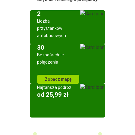
2
Liczba
przystanków
autobusowych
30
Bezpośrednie
połączenia
Zobacz mapę
Najtańsza podróż
od 25,99 zł